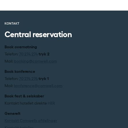
ligger til grund for bookingkoden.
Se vores annulleringsbetingelser
KONTAKT
Central reservation
Book overnatning
Telefon:
70 274 274
tryk 2
Mail:
booking@comwell.com
Book konference
Telefon:
70 274 274
tryk 1
Mail:
konference@comwell.com
Book fest & selskaber
Kontakt hotellet direkte
HER
Generelt
Kontakt Comwells afdelinger
Kontakt hoteller