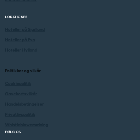
LOKATIONER
Hoteller på Sjælland
Hoteller på Fyn
Hoteller i Jylland
Politikker og vilkår
Cookiepolitik
Gavekortsvilkår
Handelsbetingelser
Privatlivspolitik
Whistleblowerordning
FØLG OS