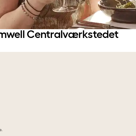
mwell Centralværkstedet
e.