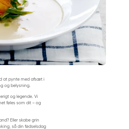
d at pynte med afsæt i
ing og belysning.
erigt og legende. Vi
et føles som dit – og
nd? Eller skabe grin
king, så din fødselsdag