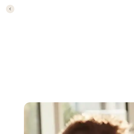
Fødselsdagslokale
Centralværkstedet