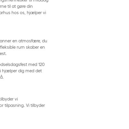
ne til at gøre din
Aarhus hos os, hjælper vi
 danner en atmosfære, du
g fleksible rum skaber en
est.
fødselsdagsfest med 120
 hjælper dig med det
på.
ilbyder vi
ilpasning. Vi tilbyder