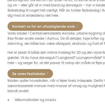
og vin – eller går all in med band og dansegulv – har vi lokaler
fødselsdag til noget helt særligt. Når du holder fødselsdag i 
dig med at skræddersy det hele.
Kontakt os for en uforpligtende snak
Vores lokaler i Centralværkstedets ikoniske, urbane bygning
ikke finder andre steder i Aarhus. De rå detaljer, høje lofter o
stemning, der både kan være afslappet, eksklusiv og fuld af f
Her er plads til både den intime middag for 20 og den store 
gæster. Vil du have dansegulv? Langbord? Loungeområde? Vi
hele – og sørger for, at det passer til netop din måde at fejre 
Se vores festlokaler
Maden spiller hovedrollen, når vi fejrer livets milepæle. Derfor t
sæsonbaserede menuer med masser af smag og mulighed for t
blandt andet:
Velkomstbobler og snacks