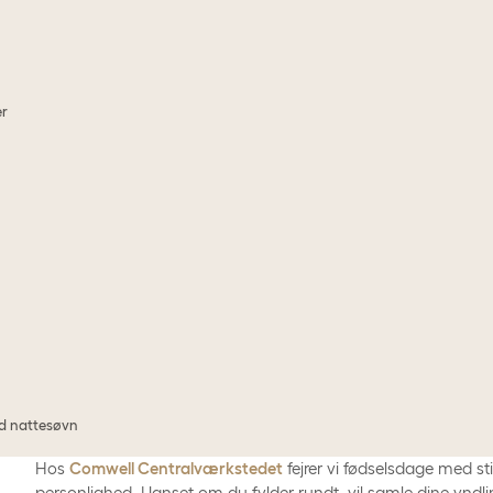
er
od nattesøvn
Hos
Comwell Centralværkstedet
fejrer vi fødselsdage med s
personlighed. Uanset om du fylder rundt, vil samle dine ynd