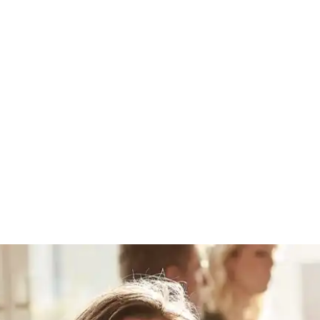
r i Aarhus hos Comwel
­