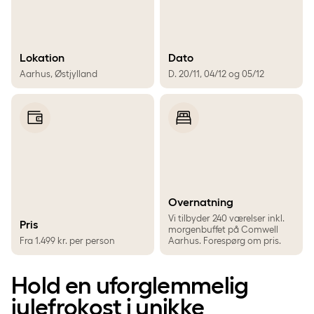
Lokation
Dato
Aarhus, Østjylland
D. 20/11, 04/12 og 05/12
Overnatning
Vi tilbyder 240 værelser inkl.
Pris
morgenbuffet på Comwell
Fra 1.499 kr. per person
Aarhus. Forespørg om pris.
Hold en uforglemmelig
julefrokost i unikke