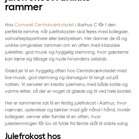
rammer
Hos
Comwell Centralværkstedet
i Aarhus C får I den
perfekte ramme, når julefrokosten skal fejres med kollegaer,
samarbejdspartnere eller bestyrelsen. Her danner de rå og
unikke omgivelser rammen om en aften med klassiske
juleretter, god musik og hyggelig stemning, hvor gæsterne
kan læne sig tilbage og nyde hinandens selskab.
Glæd jer til en hyggelig aften hos Centralværkstedet med
live musik, god stemning og dansegulv til langt ud på
natten. Vi serverer en kreativ julemenu med både kolde og
varme retter, så der er noget at glæde sig til ved hele bordet.
Her er rammerne sat til en festlig julefrokost i Aarhus, hvor
nærvær, oplevelser og lækker mad går hånd i hånd. Invitér
kollegaer, venner eller familie til en aften, hvor
julestemningen får lov at fylde fra første skål til sidste sang.
Julefrokost hos