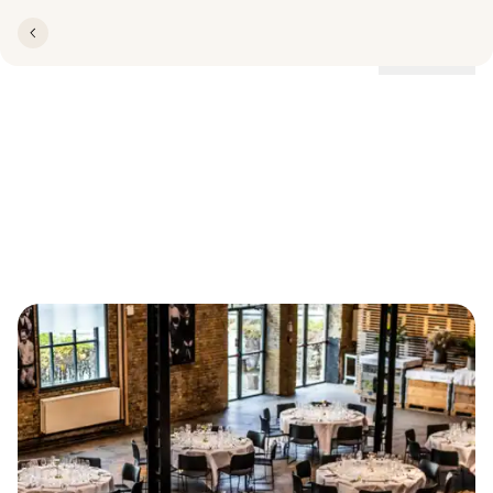
Lokationer
Julefrokost i Aarhus hos
Centralværkstedet