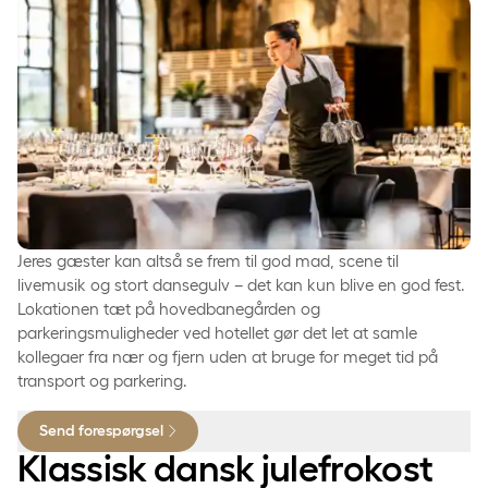
Risalamande med hvid chokolade, karamelliserede
mandler og Amarene kirsebær
Roulade med praline, hasselnødder og dulce
chokolade
2 slags julesmåkager
Jeres gæster kan altså se frem til god mad, scene til
livemusik og stort dansegulv – det kan kun blive en god fest.
Lokationen tæt på hovedbanegården og
parkeringsmuligheder ved hotellet gør det let at samle
kollegaer fra nær og fjern uden at bruge for meget tid på
transport og parkering.
Send forespørgsel
Klassisk dansk julefrokost