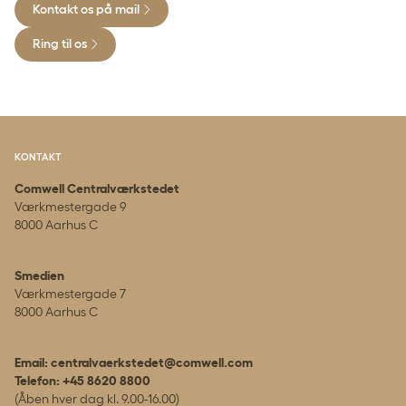
Kontakt os på mail
Ring til os
KONTAKT
Comwell Centralværkstedet
Værkmestergade 9
8000 Aarhus C
Smedien
Værkmestergade 7
8000 Aarhus C
Email: centralvaerkstedet@comwell.com
Telefon: +45 8620 8800
(Åben hver dag kl. 9.00-16.00)