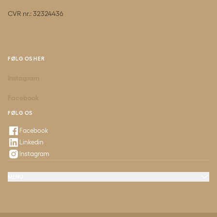
CVR nr.: 32324436
FØLG OS HER
Instagram
Facebook
FØLG OS
Facebook
Linkedin
Instagram
MENU
Møde & konference
Messer & udstillinger
Fester & selskaber
FAQ
Kontakt