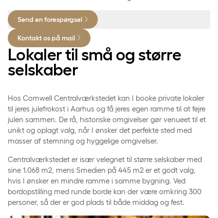
Gravad laks med rævesauce og dild
Kom og oplev
Send en forespørgsel
Fiskefilet med grov remoulade, citron og dild
Kontakt os på mail
Rasmus Walter
Hønsesalat med syltede trompethatte og purløg
Lokaler til små og større
Barbara Moleko
selskaber
Det varme
DJ Aligator
Sprødstegt flæskesteg med laurbær og salvie
Hos Comwell Centralværkstedet kan I booke private lokaler
til jeres julefrokost i Aarhus og få jeres egen ramme til at fejre
Confiteret andelår med æbler og svesker
Gælder kun ved køb af min. 10 kuverter.
julen sammen. De rå, historiske omgivelser gør venueet til et
Bestilles færre end 10 kuverter tillægges 100 kr. per
unikt og oplagt valg, når I ønsker det perfekte sted med
Julemedister med surt og sennep
person.
masser af stemning og hyggelige omgivelser.
Alle priser er ekskl. moms.
Hvide kartofler, brune kartofler og franske kartofler
Centralværkstedet er især velegnet til større selskaber med
sine 1.068 m2, mens Smedien på 445 m2 er et godt valg,
Lun rødkål med varme krydderier
hvis I ønsker en mindre ramme i samme bygning. Ved
bordopstilling med runde borde kan der være omkring 300
Julesauce
personer, så der er god plads til både middag og fest.
Sødt