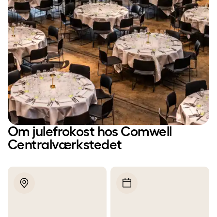
Om julefrokost hos Comwell
Centralværkstedet