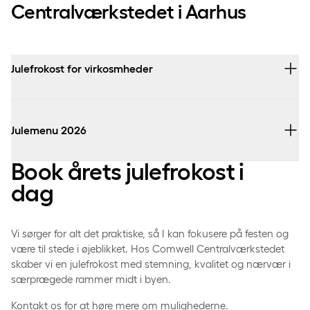
Centralværkstedet i Aarhus
Julefrokost for virkosmheder
Pris per person 1.499 kr.
Julemenu 2026
Drikkevarer
Øl, vin og vand ad libitum hele aftenen til kl. 01.30.
Book årets julefrokost i
dag
Spiritus tilgængelig i baren mod betaling.
Inkluderet
Det kolde
Vi sørger for alt det praktiske, så I kan fokusere på festen og
Julemenu
være til stede i øjeblikket. Hos Comwell Centralværkstedet
Karrysild med æbler og dild
skaber vi en julefrokost med stemning, kvalitet og nærvær i
Underholdning
særprægede rammer midt i byen.
Æg, rejer, mayo og karse
Kontakt os for at høre mere om mulighederne.
Øl, vin og vand hele aftenen.