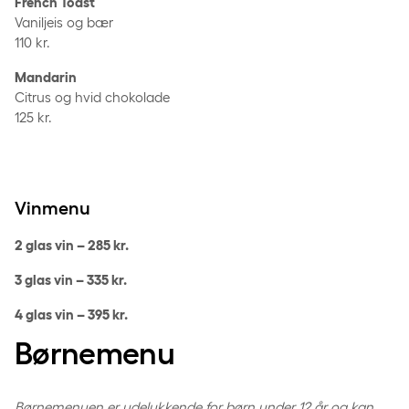
French Toast
Vaniljeis og bær
110 kr.
Mandarin
Citrus og hvid chokolade
125 kr.
Vinmenu
2 glas vin – 285 kr.
3 glas vin – 335 kr.
4 glas vin – 395 kr.
Børnemenu
Børnemenuen er udelukkende for børn under 12 år og kan