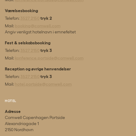
Værelsesbooking
Telefon:
3527 2150
tryk 2
Mail:
booking@comwell.com
Angiv venligst hotelnavn i emnefeltet
Fest & selskabsbooking
Telefon:
3527 2150
tryk 3
Mail:
konference.portside@comwell.com
Reception og øvrige henvendelser
Telefon:
3527 2150
tryk 3
Mail:
hotel.portside@comwell.com
HOTEL
Adresse
Comwell Copenhagen Portside
Alexandriagade 1
2150 Nordhavn