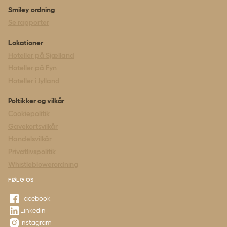
Smiley ordning
Se rapporter
Lokationer
Hoteller på Sjælland
Hoteller på Fyn
Hoteller i Jylland
Poltikker og vilkår
Cookiepolitik
Gavekortsvilkår
Handelsvilkår
Privatlivspolitik
Whistleblowerordning
FØLG OS
Facebook
Linkedin
Instagram