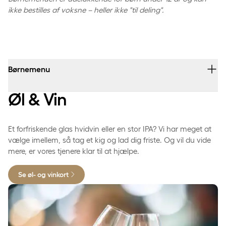
ikke bestilles af voksne – heller ikke "til deling".
Børnemenu
Øl & Vin
Hovedret og dessert
Et forfriskende glas hvidvin eller en stor IPA? Vi har meget at
Kyllinge frikadeller
vælge imellem, så tag et kig og lad dig friste. Og vil du vide
Serveret med pommes frites og agurkesalat
mere, er vores tjenere klar til at hjælpe.
105 kr.
Se øl- og vinkort
Bagt laks
Med sprøde pommes frites og ketchup
90 kr.
Slider