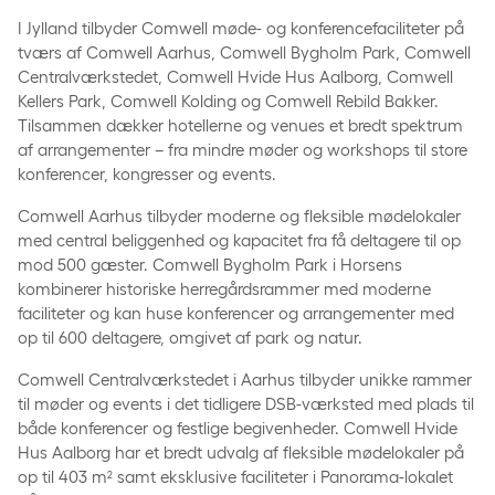
I Jylland tilbyder Comwell møde- og konferencefaciliteter på
tværs af Comwell Aarhus, Comwell Bygholm Park, Comwell
Centralværkstedet, Comwell Hvide Hus Aalborg, Comwell
Kellers Park, Comwell Kolding og Comwell Rebild Bakker.
Tilsammen dækker hotellerne og venues et bredt spektrum
af arrangementer – fra mindre møder og workshops til store
konferencer, kongresser og events.
Comwell Aarhus tilbyder moderne og fleksible mødelokaler
med central beliggenhed og kapacitet fra få deltagere til op
mod 500 gæster. Comwell Bygholm Park i Horsens
kombinerer historiske herregårdsrammer med moderne
faciliteter og kan huse konferencer og arrangementer med
op til 600 deltagere, omgivet af park og natur.
Comwell Centralværkstedet i Aarhus tilbyder unikke rammer
til møder og events i det tidligere DSB-værksted med plads til
både konferencer og festlige begivenheder. Comwell Hvide
Hus Aalborg har et bredt udvalg af fleksible mødelokaler på
op til 403 m² samt eksklusive faciliteter i Panorama-lokalet