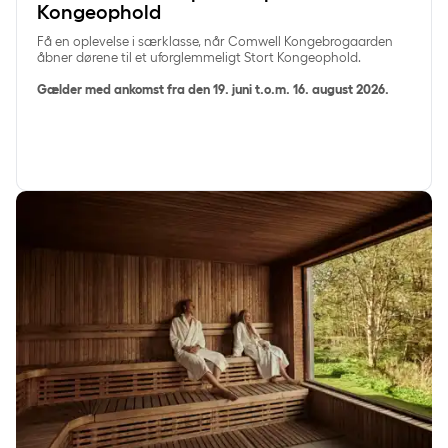
Kongeophold
Få en oplevelse i særklasse, når Comwell Kongebrogaarden
åbner dørene til et uforglemmeligt Stort Kongeophold.
Gælder med ankomst fra den 19. juni t.o.m. 16. august 2026.
SpaRetreat