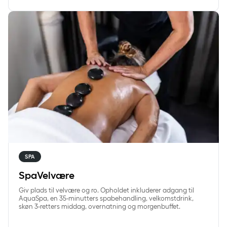
SpaVelvære
SPA
SpaVelvære
Giv plads til velvære og ro. Opholdet inkluderer adgang til
AquaSpa, en 35-minutters spabehandling, velkomstdrink,
skøn 3-retters middag, overnatning og morgenbuffet.