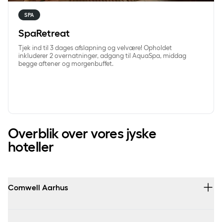
SPA
SpaRetreat
Tjek ind til 3 dages afslapning og velvære! Opholdet
inkluderer 2 overnatninger, adgang til AquaSpa, middag
begge aftener og morgenbuffet.
Overblik over vores jyske
hoteller
Comwell Aarhus
Comwell Aarhus
er et moderne byhotel i hjertet af