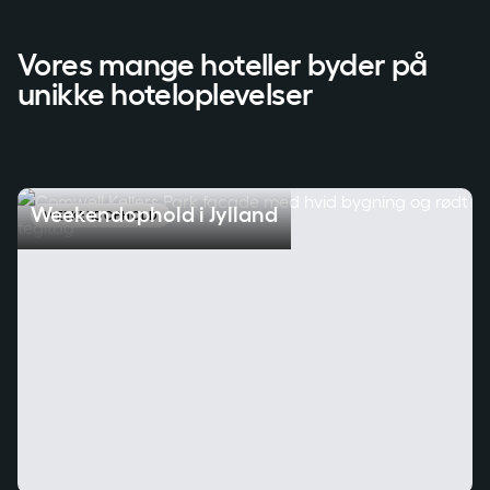
Vores mange hoteller byder på
unikke hoteloplevelser
Weekendophold i Jylland
Weekendophold i Jylland
WEEKENDOPHOLD