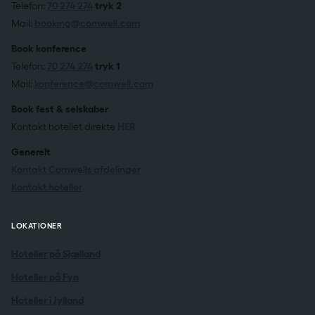
Telefon:
70 274 274
tryk 2
Mail:
booking@comwell.com
Book konference
Telefon:
70 274 274
tryk 1
Mail:
konference@comwell.com
Book fest & selskaber
Kontakt hotellet direkte
HER
Generelt
Kontakt Comwells afdelinger
Kontakt hoteller
LOKATIONER
Hoteller på Sjælland
Hoteller på Fyn
Hoteller i Jylland