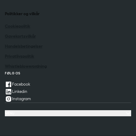
Politikker og vilkår
Cookiepolitik
Gavekortsvilkår
Handelsbetingelser
Privatlivspolitik
Whistleblowerordning
FØLG OS
Facebook
Linkedin
Instagram
MENU
Hoteller
Tilbud & oplevelser
Møde & konference
Restaurant & fest