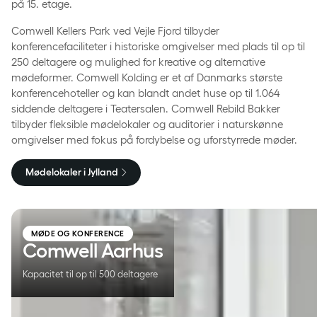
på 15. etage.
Comwell Kellers Park ved Vejle Fjord tilbyder
konferencefaciliteter i historiske omgivelser med plads til op til
250 deltagere og mulighed for kreative og alternative
mødeformer. Comwell Kolding er et af Danmarks største
konferencehoteller og kan blandt andet huse op til 1.064
siddende deltagere i Teatersalen. Comwell Rebild Bakker
tilbyder fleksible mødelokaler og auditorier i naturskønne
omgivelser med fokus på fordybelse og uforstyrrede møder.
Mødelokaler i Jylland
Comwell Aarhus
MØDE OG KONFERENCE
Comwell Aarhus
Kapacitet til op til 500 deltagere