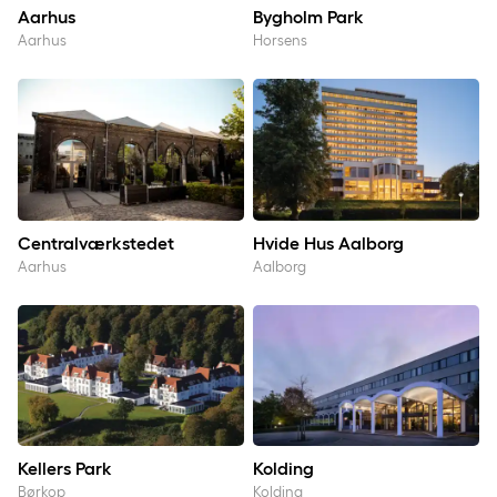
Aarhus
Bygholm Park
Aarhus
Horsens
Centralværkstedet
Hvide Hus Aalborg
Centralværkstedet
Hvide Hus Aalborg
Aarhus
Aalborg
Kellers Park
Kolding
Kellers Park
Kolding
Børkop
Kolding