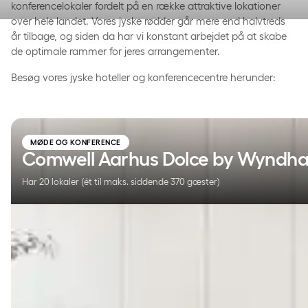
konferencelokaler fordelt på en række attraktive lokationer
over hele landet. Vores jyske rødder går mere end halvtreds
år tilbage, og siden da har vi konstant arbejdet på at skabe
de optimale rammer for jeres arrangementer.
Besøg vores jyske hoteller og konferencecentre herunder:
Comwell Aarhus Dolce by Wyndham
MØDE OG KONFERENCE
Comwell Aarhus Dolce by Wyndh
Har 20 lokaler (ét til maks. siddende 370 gæster)