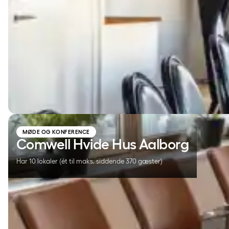
Comwell Hvide Hus Aalborg
MØDE OG KONFERENCE
Comwell Hvide Hus Aalborg
Har 10 lokaler (ét til maks. siddende 370 gæster)