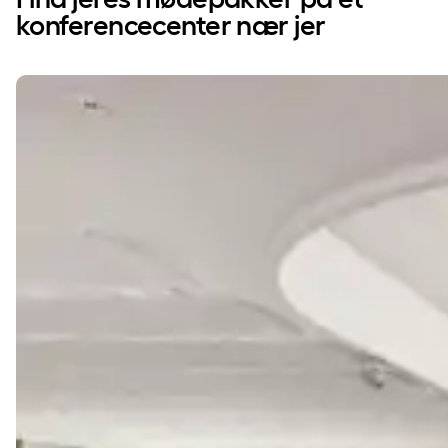
konferencecenter nær jer
Mødelokaler og konference i Jylland