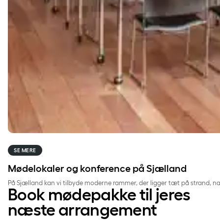
SE MERE
Mødelokaler og konference på Sjælland
På Sjælland kan vi tilbyde moderne rammer, der ligger tæt på strand, natu
Book mødepakke til jeres
næste arrangement