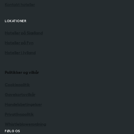
Kontakt hoteller
LOKATIONER
Hoteller på Sjælland
Hoteller på Fyn
Hoteller i Jylland
Politikker og vilkår
Cookiepolitik
Gavekortsvilkår
Handelsbetingelser
Privatlivspolitik
Whistleblowerordning
FØLG OS