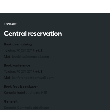
KONTAKT
Central reservation
Book overnatning
Telefon:
70 274 274
tryk 2
Mail:
booking@comwell.com
Book konference
Telefon:
70 274 274
tryk 1
Mail:
konference@comwell.com
Book fest & selskaber
Kontakt hotellet direkte
HER
Generelt
Kontakt Comwells afdelinger