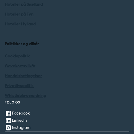
Hoteller på Sjælland
Hoteller på Fyn
Hoteller i Jylland
Politikker og vilkår
Cookiepolitik
Gavekortsvilkår
Handelsbetingelser
Privatlivspolitik
Whistleblowerordning
FØLG OS
Facebook
Linkedin
Instagram