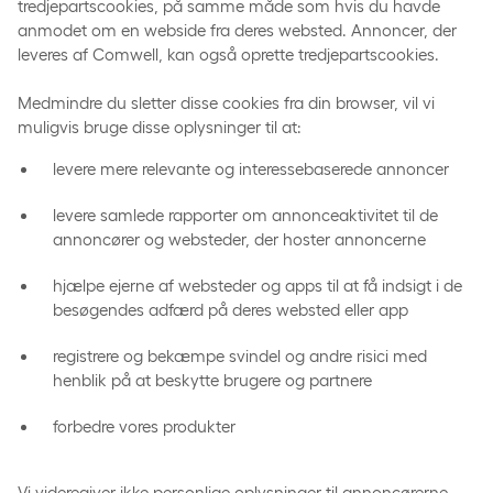
tredjepartscookies, på samme måde som hvis du havde
anmodet om en webside fra deres websted. Annoncer, der
leveres af Comwell, kan også oprette tredjepartscookies.
Medmindre du sletter disse cookies fra din browser, vil vi
muligvis bruge disse oplysninger til at:
levere mere relevante og interessebaserede annoncer
levere samlede rapporter om annonceaktivitet til de
annoncører og websteder, der hoster annoncerne
hjælpe ejerne af websteder og apps til at få indsigt i de
besøgendes adfærd på deres websted eller app
registrere og bekæmpe svindel og andre risici med
henblik på at beskytte brugere og partnere
forbedre vores produkter
Vi videregiver ikke personlige oplysninger til annoncørerne,