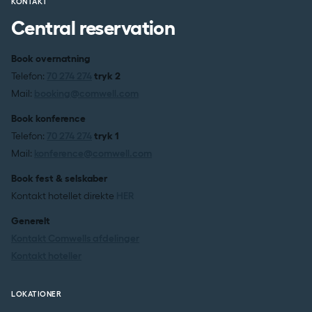
KONTAKT
Central reservation
Book overnatning
Telefon:
70 274 274
tryk 2
Mail:
booking@comwell.com
Book konference
Telefon:
70 274 274
tryk 1
Mail:
konference@comwell.com
Book fest & selskaber
Kontakt hotellet direkte
HER
Generelt
Kontakt Comwells afdelinger
Kontakt hoteller
LOKATIONER