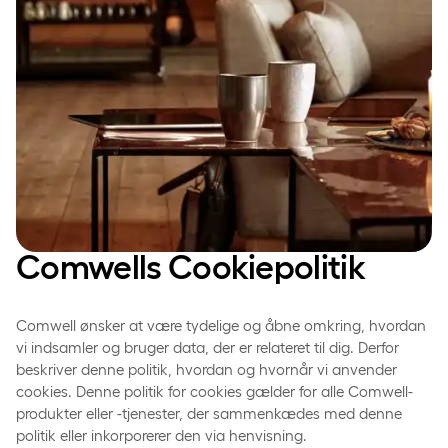
Comwells Cookiepolitik
Comwell ønsker at være tydelige og åbne omkring, hvordan
vi indsamler og bruger data, der er relateret til dig. Derfor
beskriver denne politik, hvordan og hvornår vi anvender
cookies. Denne politik for cookies gælder for alle Comwell-
produkter eller -tjenester, der sammenkædes med denne
politik eller inkorporerer den via henvisning.