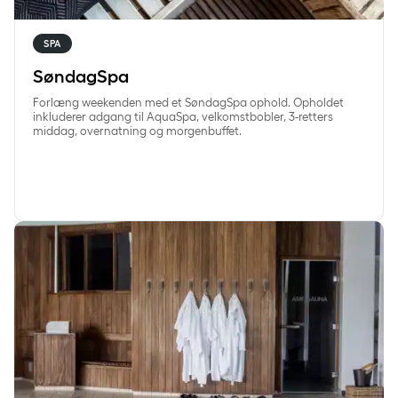
SPA
SøndagSpa
Forlæng weekenden med et SøndagSpa ophold. Opholdet
inkluderer adgang til AquaSpa, velkomstbobler, 3-retters
middag, overnatning og morgenbuffet.
HverdagSpa