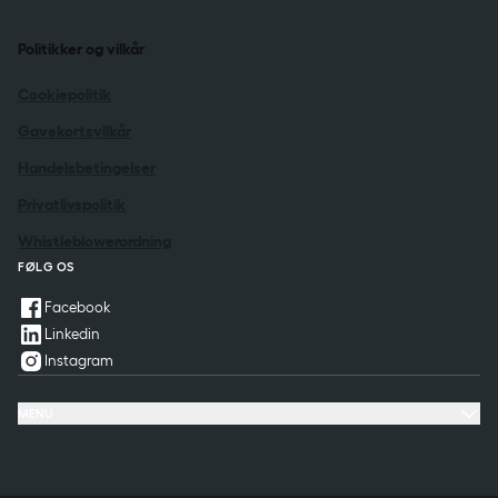
Politikker og vilkår
Cookiepolitik
Gavekortsvilkår
Handelsbetingelser
Privatlivspolitik
Whistleblowerordning
FØLG OS
Facebook
Linkedin
Instagram
MENU
Hoteller
Tilbud & oplevelser
Møde & konference
Restaurant & fest