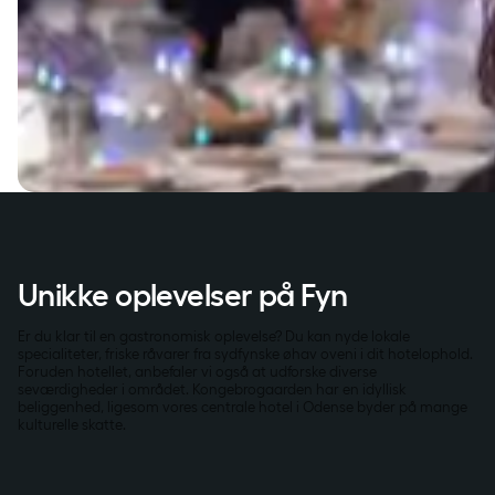
Unikke oplevelser på Fyn
Er du klar til en gastronomisk oplevelse? Du kan nyde lokale
specialiteter, friske råvarer fra sydfynske øhav oveni i dit hotelophold.
Foruden hotellet, anbefaler vi også at udforske diverse
seværdigheder i området. Kongebrogaarden har en idyllisk
beliggenhed, ligesom vores centrale hotel i Odense byder på mange
kulturelle skatte.