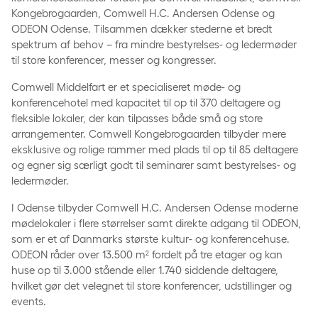
Kongebrogaarden, Comwell H.C. Andersen Odense og
ODEON Odense. Tilsammen dækker stederne et bredt
spektrum af behov – fra mindre bestyrelses- og ledermøder
til store konferencer, messer og kongresser.
Comwell Middelfart er et specialiseret møde- og
konferencehotel med kapacitet til op til 370 deltagere og
fleksible lokaler, der kan tilpasses både små og store
arrangementer. Comwell Kongebrogaarden tilbyder mere
eksklusive og rolige rammer med plads til op til 85 deltagere
og egner sig særligt godt til seminarer samt bestyrelses- og
ledermøder.
I Odense tilbyder Comwell H.C. Andersen Odense moderne
mødelokaler i flere størrelser samt direkte adgang til ODEON,
som er et af Danmarks største kultur- og konferencehuse.
ODEON råder over 13.500 m² fordelt på tre etager og kan
huse op til 3.000 stående eller 1.740 siddende deltagere,
hvilket gør det velegnet til store konferencer, udstillinger og
events.