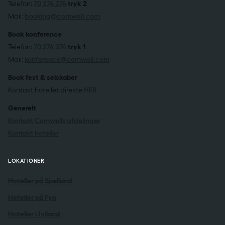
Telefon:
70 274 274
tryk 2
Mail:
booking@comwell.com
Book konference
Telefon:
70 274 274
tryk 1
Mail:
konference@comwell.com
Book fest & selskaber
Kontakt hotellet direkte
HER
Generelt
Kontakt Comwells afdelinger
Kontakt hoteller
LOKATIONER
Hoteller på Sjælland
Hoteller på Fyn
Hoteller i Jylland