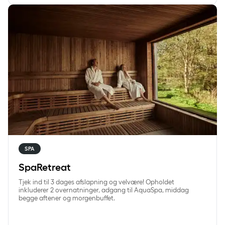
SpaRetreat
SPA
SpaRetreat
Tjek ind til 3 dages afslapning og velvære! Opholdet
inkluderer 2 overnatninger, adgang til AquaSpa, middag
begge aftener og morgenbuffet.