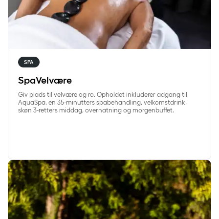
SPA
SpaVelvære
Giv plads til velvære og ro. Opholdet inkluderer adgang til
AquaSpa, en 35-minutters spabehandling, velkomstdrink,
skøn 3-retters middag, overnatning og morgenbuffet.
SpaGastro