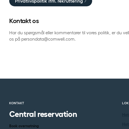
Privatlivspolitik ifm. rekruttering
Kontakt os
Har du spørgsmål eller kommentarer til vores politik, er du v
os på persondata@comwell.com.
KONTAKT
LOK
Central reservation
Hot
Hot
Book overnatning