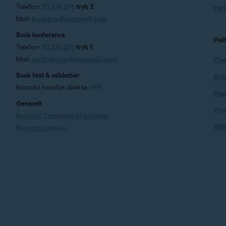
70 274 274
Telefon:
tryk 2
Hote
booking@comwell.com
Mail:
Book konference
Poli
70 274 274
Telefon:
tryk 1
konference@comwell.com
Mail:
Coo
Book fest & selskaber
Gav
HER
Kontakt hotellet direkte
Han
Generelt
Priv
Kontakt Comwells afdelinger
Whi
Kontakt hoteller