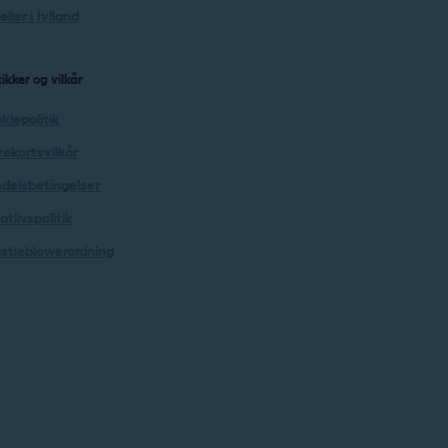
ller i Jylland
tikker og vilkår
kiepolitik
ekortsvilkår
delsbetingelser
atlivspolitik
stleblowerordning