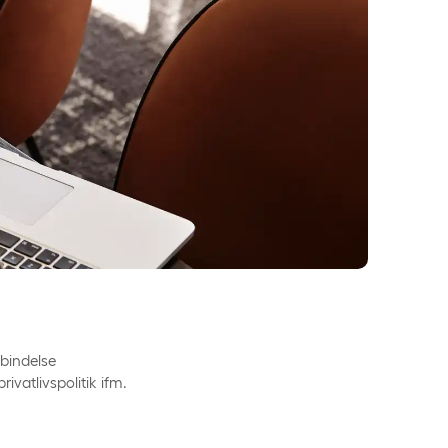
rbindelse
vatlivspolitik ifm.