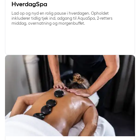
HverdagSpa
Lad op og nyd en rolig pause i hverdagen. Opholdet
inkluderer tidlig tjek ind, adgang til AquaSpa, 2-retters
middag, overnatning og morgenbuffet.
SpaVelvære