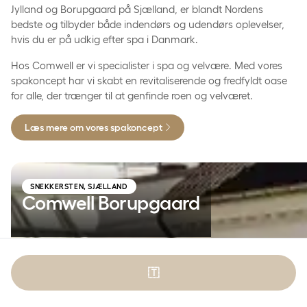
Jylland og Borupgaard på Sjælland, er blandt Nordens
bedste og tilbyder både indendørs og udendørs oplevelser,
hvis du er på udkig efter spa i Danmark.
Hos Comwell er vi specialister i spa og velvære. Med vores
spakoncept har vi skabt en revitaliserende og fredfyldt oase
for alle, der trænger til at genfinde roen og velværet.
Læs mere om vores spakoncept
Comwell Borupgaard
SNEKKERSTEN, SJÆLLAND
Comwell Borupgaard
🇹