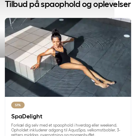
Tilbud på spaophold og oplevelser
SpaDelight
Spaophold og
wellness
SPA
SpaDelight
Forkæl dig selv med et spaophold i hverdag eller weekend.
Opholdet inkluderer adgang til AquaSpa, velkomstbobler, 3-
retters middag, overnatning og morgenbuffet.