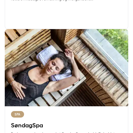
SøndagSpa
SPA
SøndagSpa