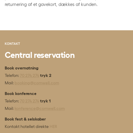
returnering af et gavekort, dækkes af kunden.
KONTAKT
Central reservation
Book overnatning
Telefon:
70 274 274
tryk 2
Mail:
booking@comwell.com
Book konference
Telefon:
70 274 274
tryk 1
Mail:
konference@comwell.com
Book fest & selskaber
Kontakt hotellet direkte
HER