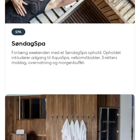
SPA
SøndagSpa
Forlæng weekenden med et SøndagSpa ophold. Opholdet
inkluderer adgang til AquaSpa, velkomstbobler, 3-retters
middag, overnatning og morgenbuffet.
HverdagSpa