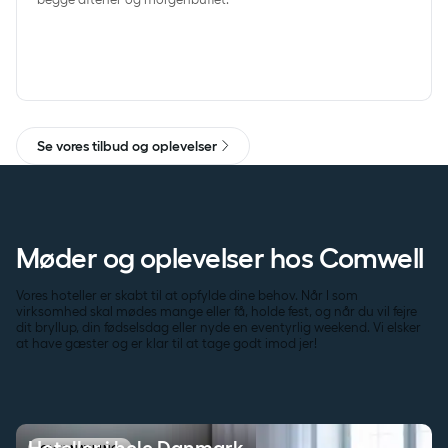
Se vores tilbud og oplevelser
Møder og oplevelser hos Comwell
Vores hoteller er skabt til at opfylde dine behov. Når I som
virksomhed skal mødes mange eller få, holde fest, og når du vil fejre
dit bryllup, din fødselsdag eller nyde en eventyrlig weekend. Vi elsker
at have gæster og er klar til at tage godt imod jer!
Hoteller i hele Danmark