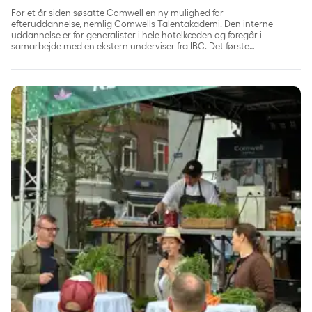
For et år siden søsatte Comwell en ny mulighed for
efteruddannelse, nemlig Comwells Talentakademi. Den interne
uddannelse er for generalister i hele hotelkæden og foregår i
samarbejde med en ekstern underviser fra IBC. Det første
talenthold har nu fået papir på, at det har gennemført forløbet.
Comwell og Coor indtog Madens Folkemøde: Grøn smag og