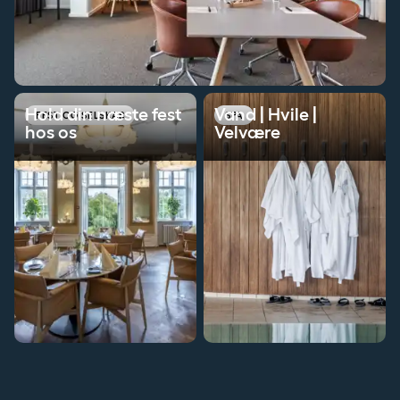
Hold din næste fest hos os
Vand | Hvile | Velvære
Hold din næste fest
Vand | Hvile |
FEST OG SELSKAB
SPA
hos os
Velvære