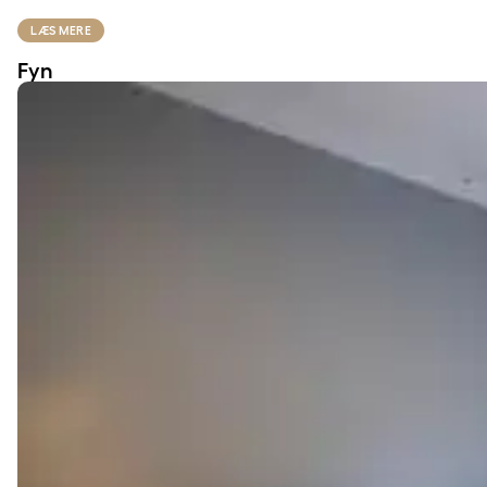
LÆS MERE
Fyn
Jylland