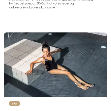
hvilket betyder, at 30–60 % af vores føde- og
drikkevareindkøb er økologiske.
SpaDelight
SPA