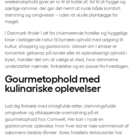
weekendophold giver jer ro til at koble af, tid til at hygge og
særlige rammer, der gør det nemt at nyde både komfort,
stemning og omgivelser – uden at skulle planlægge for
meget.
I Danmark finder I alt fra charmerende hoteller og hyggelige
kroer i betagende natur til bynære ophold med adgang til
kultur, shopping og gastronomi. Uanset om I ønsker et
romantisk getaway på landet eller et oplevelsesrigt ophold i
byen, handler det om at vælge et sted, hvor rammerne
understøtter nærvær, forkælelse og en pause fra hverdagen.
Gourmetophold med
kulinariske oplevelser­
Lad dig forkæle med smagfulde retter, stemningsfulde
omgivelser og afslappende overnatning på et
gourmetophold hos Comwell. Her kan I nyde en
gastronomisk oplevelse, hvor hver bid er nøje sammensat af
sæsonens bedste råvarer. Vores hotellers restauranter har