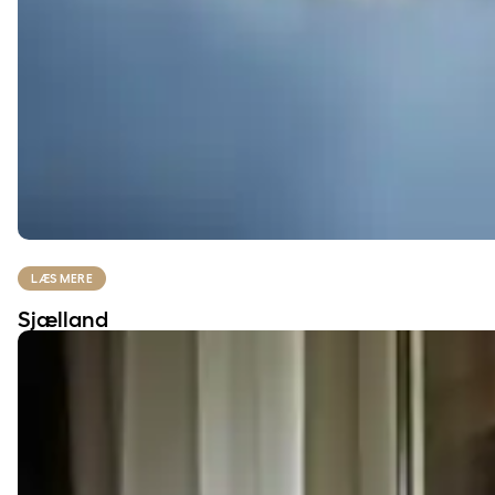
LÆS MERE
Sjælland
Fyn