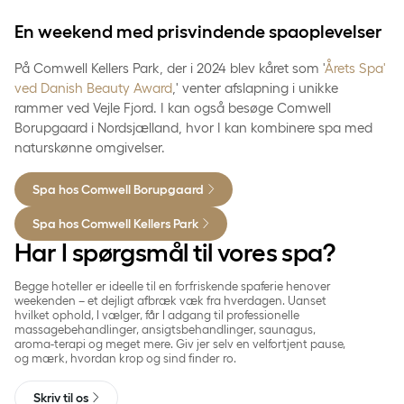
En weekend med prisvindende spaoplevelser
På Comwell Kellers Park, der i 2024 blev kåret som '
Årets Spa'
ved Danish Beauty Award
,' venter afslapning i unikke
rammer ved Vejle Fjord. I kan også besøge Comwell
Borupgaard i Nordsjælland, hvor I kan kombinere spa med
naturskønne omgivelser.
Spa hos Comwell Borupgaard
Spa hos Comwell Kellers Park
Har I spørgsmål til vores spa?
Begge hoteller er ideelle til en forfriskende spaferie henover
weekenden – et dejligt afbræk væk fra hverdagen. Uanset
hvilket ophold, I vælger, får I adgang til professionelle
massagebehandlinger, ansigtsbehandlinger, saunagus,
aroma-terapi og meget mere. Giv jer selv en velfortjent pause,
og mærk, hvordan krop og sind finder ro.
Skriv til os