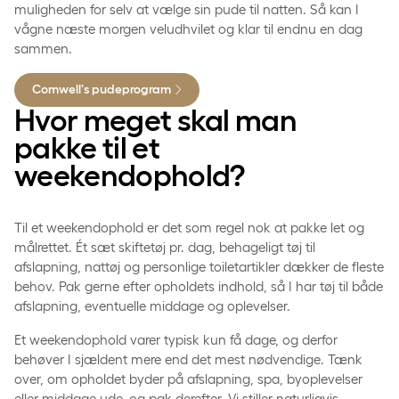
muligheden for selv at vælge sin pude til natten. Så kan I
vågne næste morgen veludhvilet og klar til endnu en dag
sammen.
Comwell's pudeprogram
Hvor meget skal man
pakke til et
weekendophold?
Til et weekendophold er det som regel nok at pakke let og
målrettet. Ét sæt skiftetøj pr. dag, behageligt tøj til
afslapning, nattøj og personlige toiletartikler dækker de fleste
behov. Pak gerne efter opholdets indhold, så I har tøj til både
afslapning, eventuelle middage og oplevelser.
Et weekendophold varer typisk kun få dage, og derfor
behøver I sjældent mere end det mest nødvendige. Tænk
over, om opholdet byder på afslapning, spa, byoplevelser
eller middage ude, og pak derefter. Vi stiller naturligvis