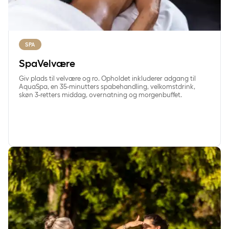
SPA
SpaVelvære
Giv plads til velvære og ro. Opholdet inkluderer adgang til
AquaSpa, en 35-minutters spabehandling, velkomstdrink,
skøn 3-retters middag, overnatning og morgenbuffet.
SpaGastro