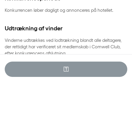
Konkurrencen løber dagligt og annonceres på hotellet.
Udtrækning af vinder
Vinderne udtrækkes ved lodtrækning blandt alle deltagere,
der rettidigt har verificeret sit medlemskab i Comwell Club,
efter konkurrencens afslutning.
Vinderne kontaktes direkte via e-mail. Hvis Comwell Hotels
🇹
a-s ikke modtager svar fra en vinder inden for 48 timer,
forbeholder Comwell Holte a-s sig retten til at udtrække en
ny vinder.
Præmie
Præmien i konkurrencen fremgår af skiltet i receptionen på
Comwell Holte.
Præmien kan ikke ombyttes til kontanter eller andre varer.