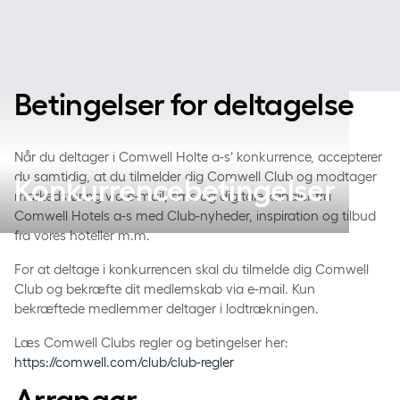
Betingelser for deltagelse
Når du deltager i Comwell Holte a-s’ konkurrence, accepterer
du samtidig, at du tilmelder dig Comwell Club og modtager
Konkurrencebetingelser
markedsføring via e-mail, sms og digitale kanaler fra
Comwell Hotels a-s med Club-nyheder, inspiration og tilbud
fra vores hoteller m.m.
For at deltage i konkurrencen skal du tilmelde dig Comwell
Club og bekræfte dit medlemskab via e-mail. Kun
bekræftede medlemmer deltager i lodtrækningen.
Læs Comwell Clubs regler og betingelser her:
https://comwell.com/club/club-regler
Arrangør