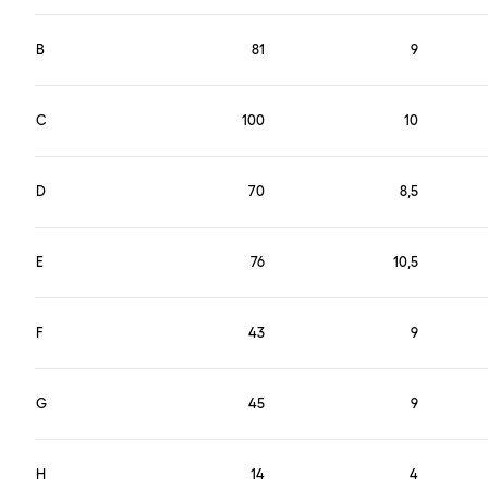
B
81
9
C
100
10
D
70
8,5
E
76
10,5
F
43
9
G
45
9
H
14
4