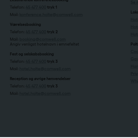
Se 
45 477 400
Telefon:
tryk 1
Lok
konference.holte@comwell.com
Mail:
Hot
Værelsesbooking
Hot
45 477 400
Telefon:
tryk 2
Hote
booking@comwell.com
Mail:
Angiv venligst hotelnavn i emnefeltet
Polt
Coo
Fest og selskabsbooking
Gav
45 477 400
Telefon:
tryk 3
Han
hotel.holte@comwell.com
Mail:
Priv
Reception og øvrige henvendelser
Whi
45 477 400
Telefon:
tryk 3
hotel.holte@comwell.com
Mail: