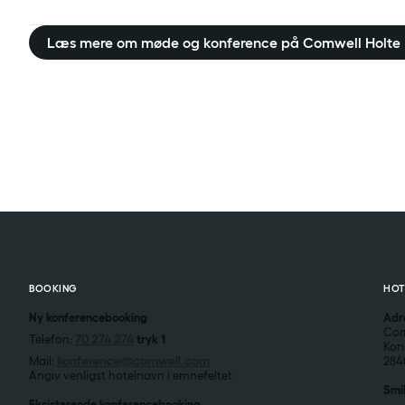
Læs mere om møde og konference på Comwell Holte
BOOKING
HOT
Ny konferencebooking
Adr
Com
70 274 274
Telefon:
tryk 1
Kon
konference@comwell.com
Mail:
284
Angiv venligst hotelnavn i emnefeltet
Smi
Eksisterende konferencebooking