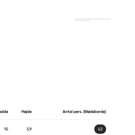
Menu
Lokationer
Profil
edde
Højde
Antal pers. (Mødeborde)
10
5,9
42