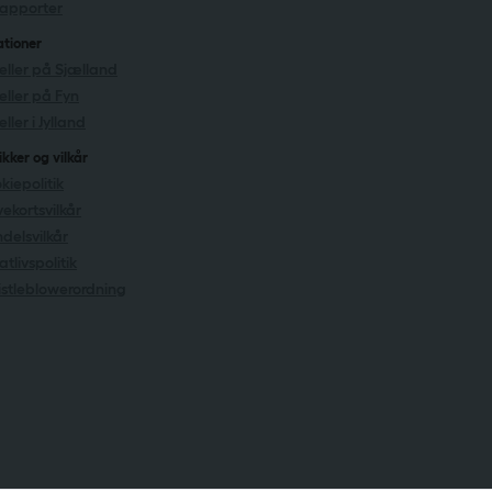
rapporter
ationer
eller på Sjælland
eller på Fyn
ller i Jylland
ikker og vilkår
kiepolitik
ekortsvilkår
delsvilkår
atlivspolitik
stleblowerordning