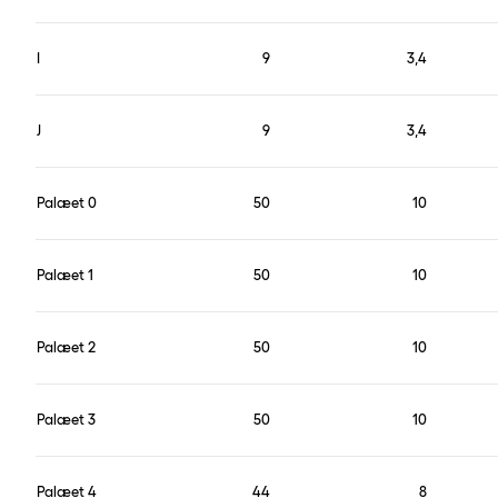
I
9
3,4
J
9
3,4
Palæet 0
50
10
Palæet 1
50
10
Palæet 2
50
10
Palæet 3
50
10
Palæet 4
44
8