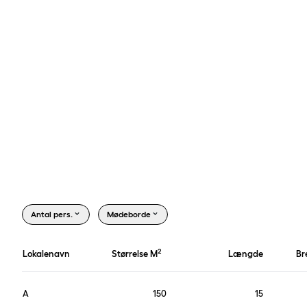
gt Comwell Holte
Antal pers.
Mødeborde
2
Lokalenavn
Størrelse M
Længde
Br
A
150
15