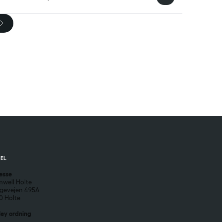
EL
esse
well Holte
gevejen 495A
0 Holte
ley ordning