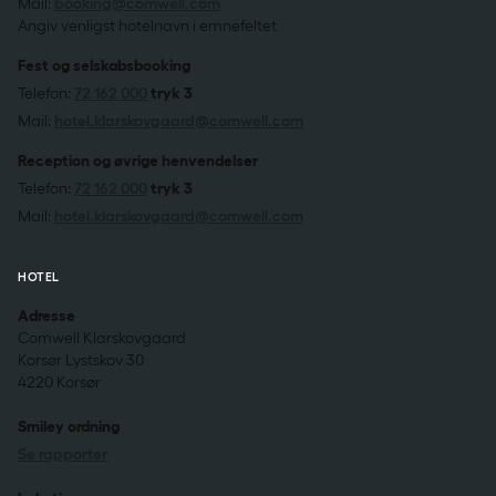
Mail:
booking@comwell.com
Angiv venligst hotelnavn i emnefeltet
Fest og selskabsbooking
Telefon:
72 162 000
tryk 3
Mail:
hotel.klarskovgaard@comwell.com
Reception og øvrige henvendelser
Telefon:
72 162 000
tryk 3
Mail:
hotel.klarskovgaard@comwell.com
HOTEL
Adresse
Comwell Klarskovgaard
Korsør Lystskov 30
4220 Korsør
Smiley ordning
Se rapporter