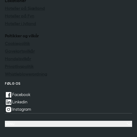
Lokationer
Hoteller på Sjælland
Hoteller på Fyn
Hoteller i Jylland
Poltikker og vilkår
Cookiepolitik
Gavekortsvilkår
Handelsvilkår
Privatlivspolitik
Whistleblowerordning
FØLG OS
Facebook
Linkedin
Instagram
MENU
Tilbud & oplevelser
Møde & konference