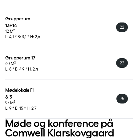
Grupperum 
13+14
22
2
12 M
L: 4,1 * B: 3,1 * H: 2,6
Grupperum 17
22
2
40 M
L: 8 * B: 4,9 * H: 2,4
Mødelokale F1 
& 3
75
2
97 M
L: 9 * B: 15 * H: 2,7
Møde og konference på
Comwell Klarskovgaard