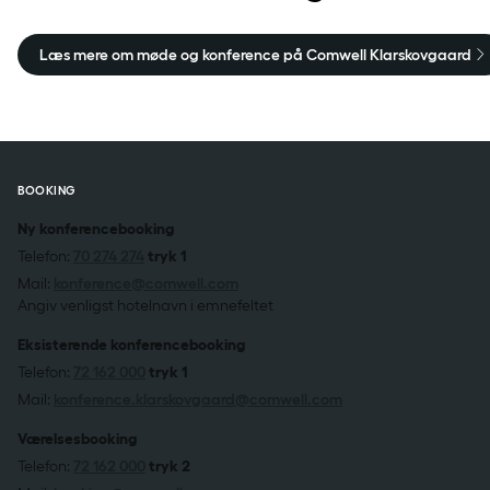
Læs mere om møde og konference på Comwell Klarskovgaard
BOOKING
Ny konferencebooking
Telefon:
70 274 274
tryk 1
Mail:
konference@comwell.com
Angiv venligst hotelnavn i emnefeltet
Eksisterende konferencebooking
Telefon:
72 162 000
tryk 1
Mail:
konference.klarskovgaard@comwell.com
Værelsesbooking
Telefon:
72 162 000
tryk 2