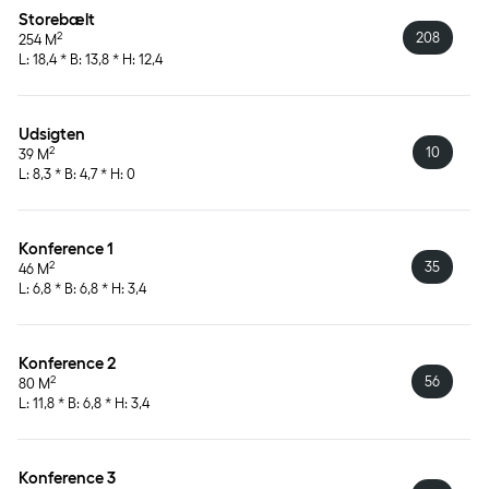
Storebælt
208
2
254 M
L: 18,4 * B: 13,8 * H: 12,4
Udsigten
10
2
39 M
L: 8,3 * B: 4,7 * H: 0
Konference 1
35
2
46 M
L: 6,8 * B: 6,8 * H: 3,4
Konference 2
56
2
80 M
L: 11,8 * B: 6,8 * H: 3,4
Konference 3