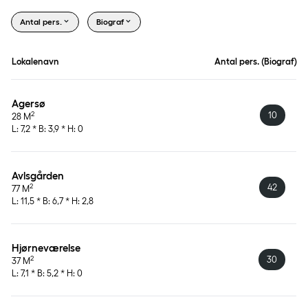
Antal pers.
Biograf
Lokalenavn
Antal pers. (Biograf)
Agersø
10
2
28 M
L: 7,2 * B: 3,9 * H: 0
Avlsgården
42
2
77 M
L: 11,5 * B: 6,7 * H: 2,8
Hjørneværelse
30
2
37 M
L: 7,1 * B: 5,2 * H: 0