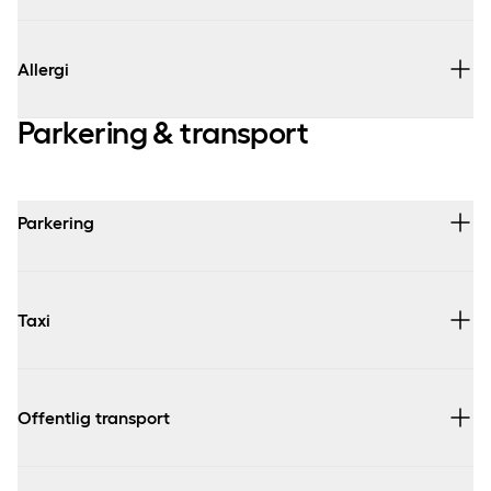
Restaurant
Allergi
Parkering & transport
Bar
Parkering
Det er muligt at benytte sig af gratis kaffe og te fra
maskinen i baren samt saft og vand fra vores
Taxi
tappeanlæg ved receptionen.
Offentlig transport