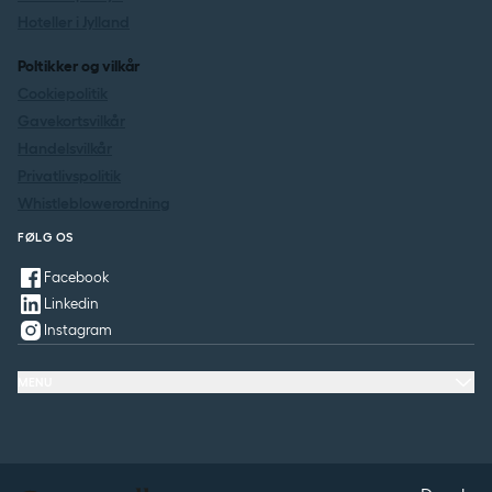
Hoteller i Jylland
Poltikker og vilkår
Cookiepolitik
Gavekortsvilkår
Handelsvilkår
Privatlivspolitik
Whistleblowerordning
FØLG OS
Facebook
Linkedin
Instagram
MENU
Tilbud & oplevelser
Møde & konference
Restaurant & fest
Spørgsmål & svar
Kontakt