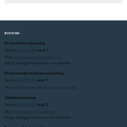
BOOKING
Ny konferencebooking
Telefon:
70 274 274
tryk 1
her
Mail:
konference@comwell.com
Angiv venligst hotelnavn i emnefeltet
Eksisterende konferencebooking
Telefon:
4632 3131
tryk 1
Mail:
konference.roskilde@comwell.com
Værelsesbooking
Telefon:
4632 3131
tryk 2
Mail:
booking@comwell.com
Angiv venligst hotelnavn i emnefeltet