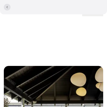
Lokationer
Spørgsmål og svar om
Comwell Roskilde