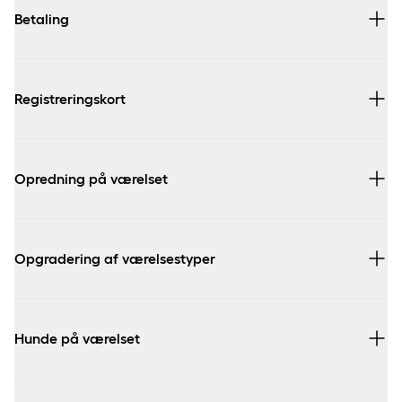
Betaling
Registreringskort
Opredning på værelset
Opgradering af værelsestyper
Børn (0-2 år) der sover i forældrenes seng er gratis
Børn (0-2 år) i en babyseng koster 150 kr. pr. nat
Hunde på værelset
Børn (3-11 år) ekstra opredning koster 150 kr. pr. nat