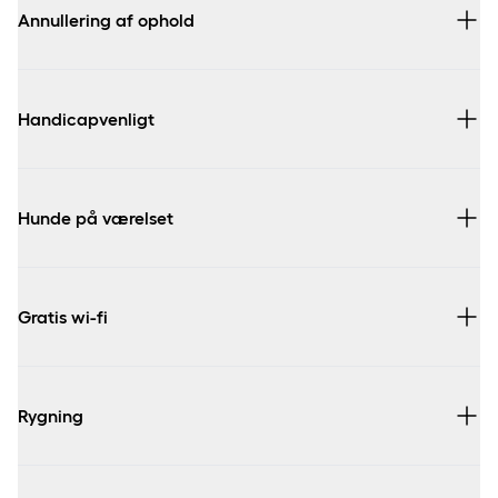
Dit kreditkort anvendes kun som garanti for din
Annullering af ophold
reservation.
Handicapvenligt
Hunde på værelset
Gratis wi-fi
Rygning