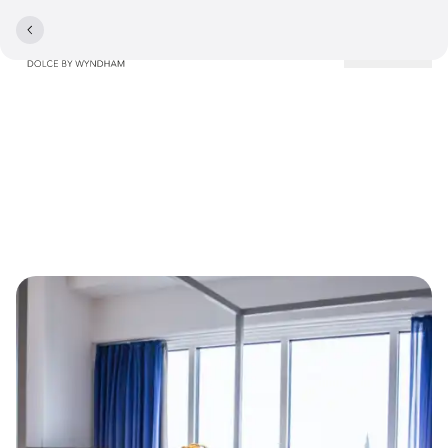
Lokationer
Spørgsmål og svar om
Comwell Aarhus