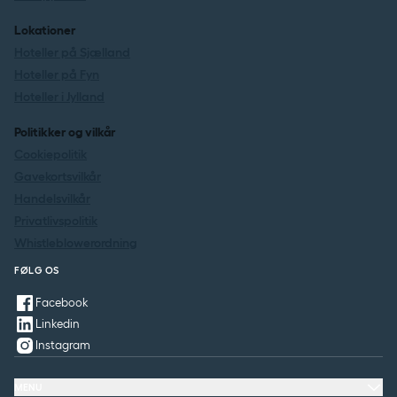
Lokationer
Hoteller på Sjælland
Hoteller på Fyn
Hoteller i Jylland
Politikker og vilkår
Cookiepolitik
Gavekortsvilkår
Handelsvilkår
Privatlivspolitik
Whistleblowerordning
FØLG OS
Facebook
Linkedin
Instagram
MENU