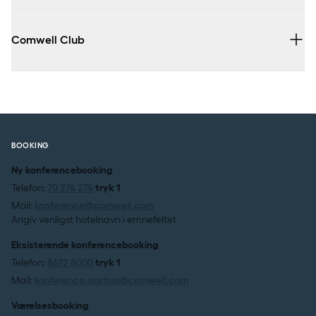
Comwell Club
læs her
BOOKING
Ny konferencebooking
comwell.com
Telefon:
70 274 274
tryk 1
comwell.com/club
Mail:
konference@comwell.com
Angiv venligst hotelnavn i emnefeltet
Eksisterende konferencebooking
Telefon:
8672 8000
tryk 1
Mail:
konference.aarhus@comwell.com
Værelsesbooking