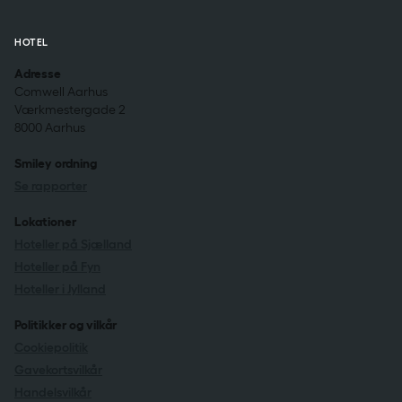
HOTEL
Adresse
Comwell Aarhus
Værkmestergade 2
8000 Aarhus
Smiley ordning
Se rapporter
Lokationer
Hoteller på Sjælland
Hoteller på Fyn
Hoteller i Jylland
Politikker og vilkår
Cookiepolitik
Gavekortsvilkår
Handelsvilkår