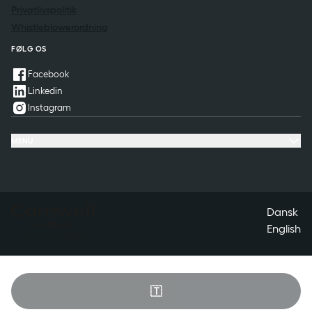
Privatlivspolitik
Whistleblowerordning
FØLG OS
Facebook
Linkedin
Instagram
MENU
Tilbud & oplevelser
Møde & konference
Restaurant & fest
Spørgsmål & svar
Kontakt
Dansk
English
🇹