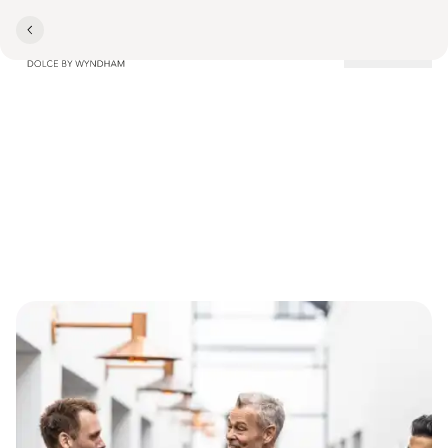
Lokationer
TEAMBUILDING
Skab stærkere teams med
teambuilding i Aarhus