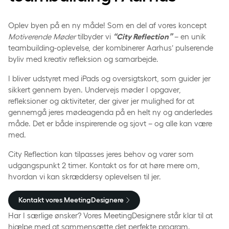
Oplev byen på en ny måde! Som en del af vores koncept
Motiverende Møder
tilbyder vi
“City Reflection”
– en unik
teambuilding-oplevelse, der kombinerer Aarhus’ pulserende
byliv med kreativ refleksion og samarbejde.
I bliver udstyret med iPads og oversigtskort, som guider jer
sikkert gennem byen. Undervejs møder I opgaver,
refleksioner og aktiviteter, der giver jer mulighed for at
gennemgå jeres mødeagenda på en helt ny og anderledes
måde. Det er både inspirerende og sjovt – og alle kan være
med.
City Reflection kan tilpasses jeres behov og varer som
udgangspunkt 2 timer. Kontakt os for at høre mere om,
hvordan vi kan skræddersy oplevelsen til jer.
Kontakt vores MeetingDesignere
Har I særlige ønsker? Vores MeetingDesignere står klar til at
hjælpe med at sammensætte det perfekte program.