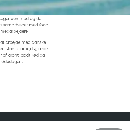
 præger den mad og de
fra samarbejder med food
s medarbejdere.
vi at arbejde med danske
den største arbejdsglæde
r af grønt, godt kød og
e mødedagen.