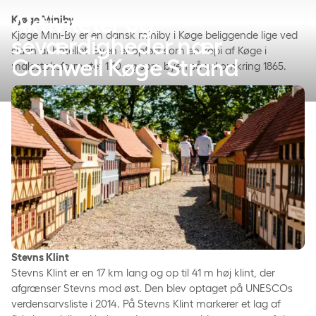
Aktiviteter og
Kjøge Miniby
Kjøge Mini-By er en dansk miniby i Køge beliggende lige ved
seværdigheder nær
siden af hotellet. Byen er opført som en kopi af Køge i
Comwell Køge Strand
målestoksformatet 1:10 og som byen så ud omkring 1865.
Stevns Klint
Stevns Klint er en 17 km lang og op til 41 m høj klint, der
afgrænser Stevns mod øst. Den blev optaget på UNESCOs
verdensarvsliste i 2014. På Stevns Klint markerer et lag af