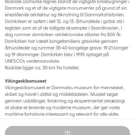
Roskilde Domkirke regnes blandt de vigtigste kirkebygninger i
Danmark og et af de vigtigste monumenter på grund af sin
enestående arkitektur og tilknytning til Danmarkshistorien.
Domkirken er opført i det 12. og 13. århundrede i gotisk stil i
teglsten som et af de tidligste eksempler i Skandinavien. I
dag rummer domkirken arkitektoniske stilarter fra 800 år.
Domkirken har været kongefamiliens gravkirke gennem
århundreder og rummer 38-40 kongelige grave: 19-21 konger
og 19 dronninger. Domkirken blev i 1995 optaget på
UNESCOs verdensarvsliste.
Roskilde ligger ca. 30 km fra hotellet.
Vikingeskibsmuseet
Vikingeskibsmuseet er Danmarks museum for mennesket,
skibet og havet i oldtid og middelalderen. Museet søger
gennem udstillinger, forskning og eksperimentel arkæologi
at skabe et levende og moderne museum, der gør vores
maritime forhistorie interessant og relevant for alle aldre.
Ragnarock
🇹
Ragnarocks 1200 m2 store hovedudstilling består af 11