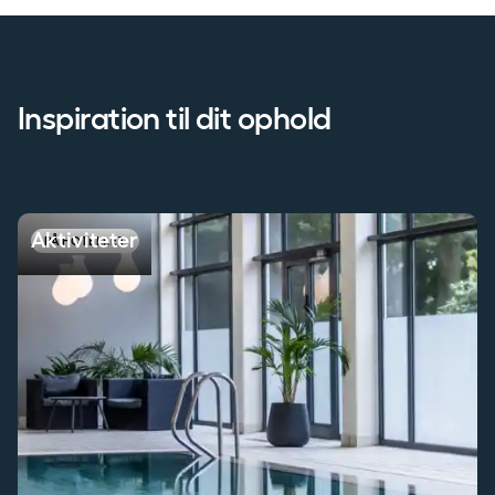
Inspiration til dit ophold
Aktiviteter
Aktiviteter
PÅ HOTELLET