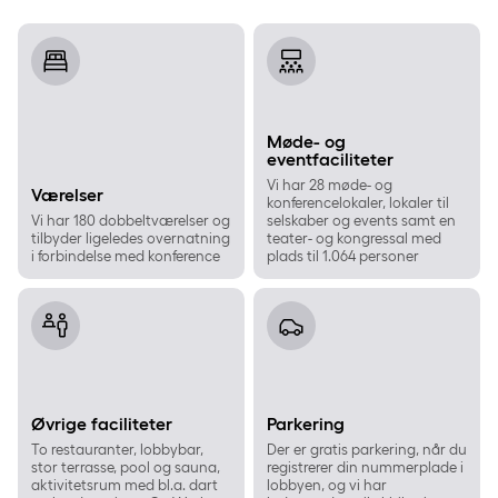
Værelser
Møde- og eventfaciliteter
Møde- og
eventfaciliteter
Vi har 28 møde- og
Værelser
konferencelokaler, lokaler til
Vi har 180 dobbeltværelser og
selskaber og events samt en
tilbyder ligeledes overnatning
teater- og kongressal med
i forbindelse med konference
plads til 1.064 personer
Øvrige faciliteter
Parkering
Øvrige faciliteter
Parkering
To restauranter, lobbybar,
Der er gratis parkering, når du
stor terrasse, pool og sauna,
registrerer din nummerplade i
aktivitetsrum med bl.a. dart
lobbyen, og vi har