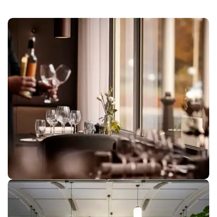
MØDE & KONFERENCE
MØDE & KONFERENCE
Fleksible
mødelokaler til
jeres behov