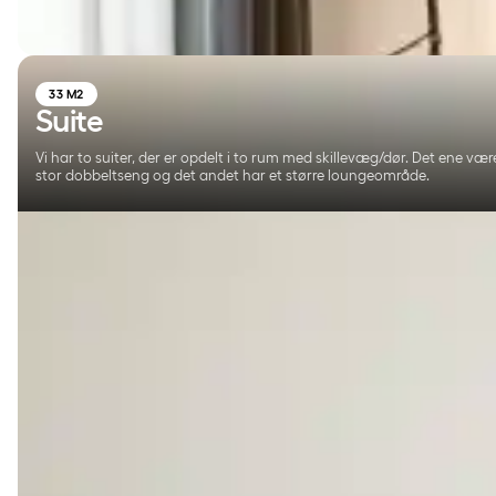
33 M2
Suite
Vi har to suiter, der er opdelt i to rum med skillevæg/dør. Det ene v
stor dobbeltseng og det andet har et større loungeområde.