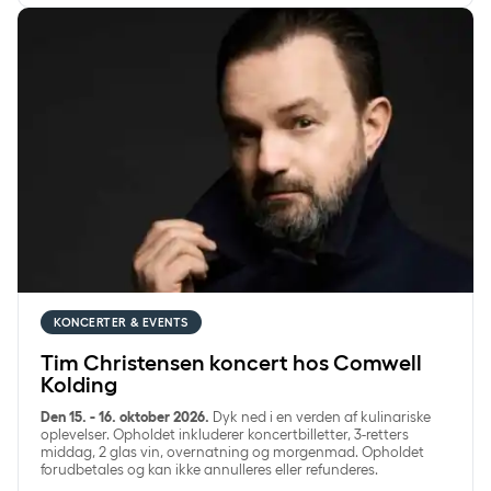
Tim Christensen koncert hos Comwell Kolding
KONCERTER & EVENTS
Tim Christensen koncert hos Comwell
Kolding
Den 15. - 16. oktober 2026.
Dyk ned i en verden af kulinariske
oplevelser. Opholdet inkluderer koncertbilletter, 3-retters
middag, 2 glas vin, overnatning og morgenmad. Opholdet
forudbetales og kan ikke annulleres eller refunderes.