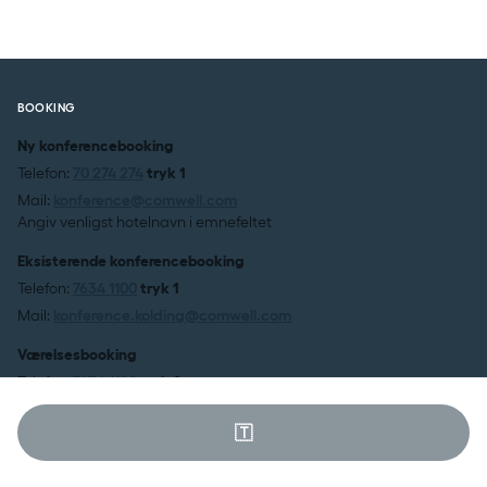
BOOKING
Ny konferencebooking
Telefon:
70 274 274
tryk 1
Mail:
konference@comwell.com
Angiv venligst hotelnavn i emnefeltet
Eksisterende konferencebooking
Telefon:
7634 1100
tryk 1
Mail:
konference.kolding@comwell.com
Værelsesbooking
Telefon:
7634 1100
tryk 2
Mail:
booking@comwell.com
Angiv venligst hotelnavn i emnefeltet
🇹
Fest og selskabsbooking