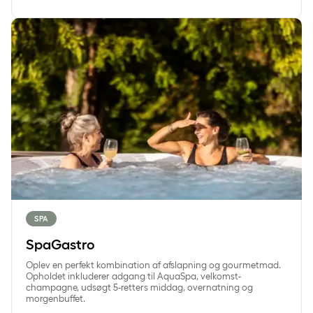
SpaGastro
SPA
SpaGastro
Oplev en perfekt kombination af afslapning og gourmetmad.
Opholdet inkluderer adgang til AquaSpa, velkomst-
champagne, udsøgt 5-retters middag, overnatning og
morgenbuffet.