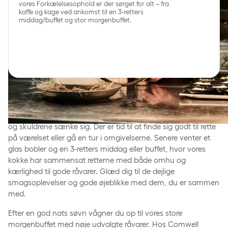
vores Forkælelsesophold er der sørget for alt – fra
kaffe og kage ved ankomst til en 3-retters
middag/buffet og stor morgenbuffet.
Forkælelse fra start til slut
Ved ankomst byder vi på kaffe og kage, så roen kan falde på
og skuldrene sænke sig. Der er tid til at finde sig godt til rette
på værelset eller gå en tur i omgivelserne. Senere venter et
glas bobler og en 3-retters middag eller buffet, hvor vores
kokke har sammensat retterne med både omhu og
kærlighed til gode råvarer. Glæd dig til de dejlige
smagsoplevelser og gode øjeblikke med dem, du er sammen
med.
Efter en god nats søvn vågner du op til vores store
morgenbuffet med nøje udvalgte råvarer. Hos Comwell