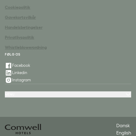
Cookiepolitik
Gavekortsvilkår
Handelsbetingelser
Privatlivspolitik
Whistleblowerordning
FØLG OS
Facebook
Linkedin
Instagram
MENU
Hoteller
Tilbud & oplevelser
Møde & konference
Restaurant & fest
Spa
Kontakt
Dansk
English