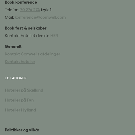
Book konference
Telefon:
70 274 274
tryk 1
Mail:
konference@comwell.com
Book fest & selskaber
Kontakt hotellet direkte
HER
Generelt
Kontakt Comwells afdelinger
Kontakt hoteller
LOKATIONER
Hoteller på Sjælland
Hoteller på Fyn
Hoteller i Jylland
Politikker og vilkår