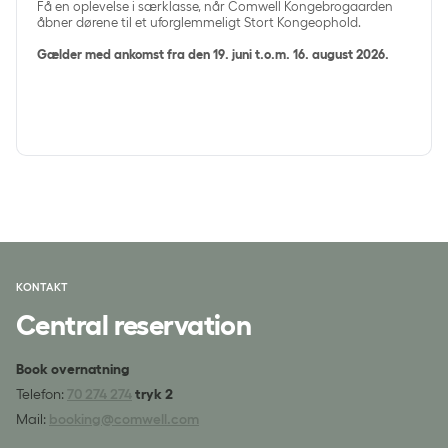
Få en oplevelse i særklasse, når Comwell Kongebrogaarden
åbner dørene til et uforglemmeligt Stort Kongeophold.
Gælder med ankomst fra den 19. juni t.o.m. 16. august 2026.
KONTAKT
Central reservation
Book overnatning
Telefon:
70 274 274
tryk 2
Mail:
booking@comwell.com