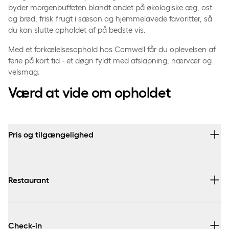
byder morgenbuffeten blandt andet på økologiske æg, ost
og brød, frisk frugt i sæson og hjemmelavede favoritter, så
du kan slutte opholdet af på bedste vis.
Med et forkælelsesophold hos Comwell får du oplevelsen af
ferie på kort tid - et døgn fyldt med afslapning, nærvær og
velsmag.
Værd at vide om opholdet
Pris og tilgængelighed
Vælg dit ønskede hotel, ankomstdato og værelse for at se
vores priser. Priserne varierer alt efter valgte hotel,
Restaurant
værelsestype og valgte ankomstdato.
Opholdet kan bookes på følgende Comwell-hoteller:
Du kan se frem til at nyde en 3-retters middag eller buffet
Copenhagen Portside, Holte, Comwell H. C. Andersen
sammensat af vores køkkenchefer. Receptionen vil informere
Check-in
Odense, Hvide Hus Aalborg, Kolding, Køge Strand,