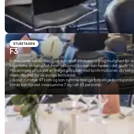
STUEETAGEN
F3
Indbydende lokale med sydvestvendt vinduesparti og mulighed for ad
lille intime atriumgård, hvor velkomstdrinken kan nydes i det gode vej
Placeringen af lokalet er meget populær ved konfirmationer, da beli
mere afskåret fra de øvrige festlokaler.
Lokalet rummer 97 kvm og kan rumme mange forskellige bordopstillin
borde kan lokalet max rumme 7 og i alt 63 personer.