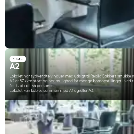
1. SAL
A2
Lokalet har sydvendte vinduer med udsigt til Rebild Bakkers smukke n
A2 er 87 kvm stort og har mulighed for mange bordopstillinger - ved
6 stk. af i alt 54 personer.
Lokalet kan kobles sammen med A1 og/eller A3.