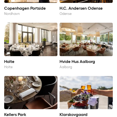
Copenhagen Portside
H.C. Andersen Odense
Nordhavn
Odense
Holte
Hvide Hus Aalborg
Holte
Hvide Hus Aalborg
Holte
Aalborg
Kellers Park
Klarskovgaard
Kellers Park
Klarskovgaard