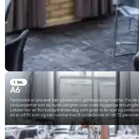
1. SAL
A6
Festlokalet er placeret tæt på elevator, garderobe og toiletter. Fra de 
vinduespartier kan du nyde udsigten over vores hyggelige atriumgår
Lokalet har en flot koksgrå endevæg, som giver ro for øjet og omfavn
A6 er på 95 kvm og kan rumme max 8 runde borde af i alt 72 personer