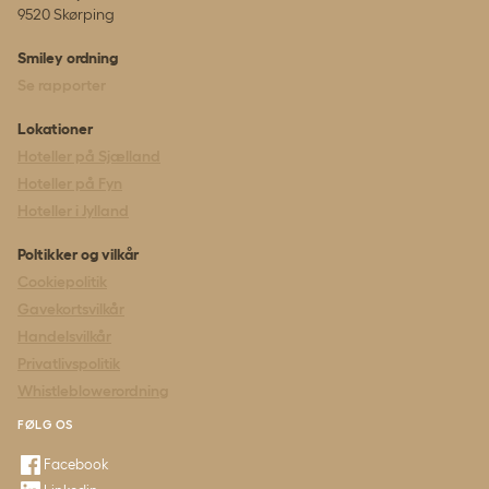
9520 Skørping
Smiley ordning
Se rapporter
Lokationer
Hoteller på Sjælland
Hoteller på Fyn
Hoteller i Jylland
Poltikker og vilkår
Cookiepolitik
Gavekortsvilkår
Handelsvilkår
Privatlivspolitik
Whistleblowerordning
FØLG OS
Facebook