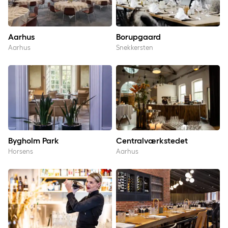
Aarhus
Borupgaard
Aarhus
Snekkersten
Bygholm Park
Centralværkstedet
Bygholm Park
Centralværkstedet
Horsens
Aarhus
Copenhagen Portside
H.C. Andersen Odense