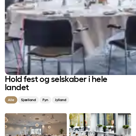
Hold fest og selskaber i hele
landet
Alle
Sjælland
Fyn
Jylland
Aarhus
Borupgaard