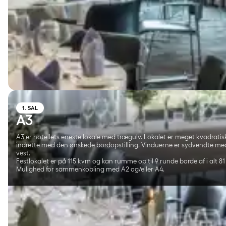
1. SAL
A3
A3 er hotellets eneste lokale med trægulv. Lokalet er meget kvadrati
indrette med den ønskede bordopstilling. Vinduerne er sydvendte med
vest.
Festlokalet er på 115 kvm og kan rumme op til 9 runde borde af i alt 81
Mulighed for sammenkobling med A2 og/eller A4.