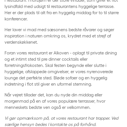
I restaurant Thorbjørn er der store vinduer, som giver et flot
lysindfald med udsigt til restaurantens hyggelige terrasse.
Her er der plads til alt fra en hyggelig middag for to til større
konferencer.
Her laver vi mad med sæsonens bedste råvarer og søger
inspiration i naturen omkring os, krydret med et strejf af
verdenskøkkenet.
Foran vores restaurant er Alkoven - oplagt til private dining
og et intimt sted til pre dinner cocktails eller
forretningsfrokosten. Skal festen begynde eller slutte i
hyggelige, afslappede omgivelser, er vores nyrenoverede
lounge det perfekte sted. Bløde sofaer og en hyggelig
indretning i flot stil giver en uformel stemning.
Når vejret tillader det, kan du nyde din middag eller
morgenmad på en af vores populære terrasser, hvor
menneskets bedste ven også er velkommen.
Vi gør opmærksom på, at vores restaurant har trapper. Ved
særlige hensyn bedes I kontakte os på forhånd.