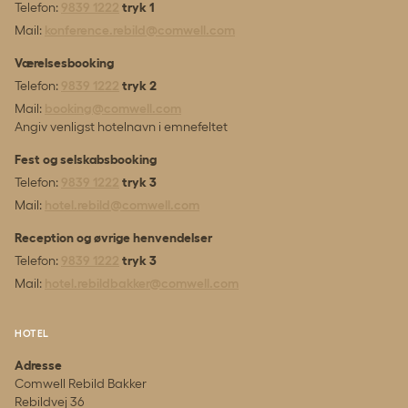
Telefon:
9839 1222
tryk 1
Mail:
konference.rebild@comwell.com
Værelsesbooking
Telefon:
9839 1222
tryk 2
Mail:
booking@comwell.com
Angiv venligst hotelnavn i emnefeltet
Fest og selskabsbooking
Telefon:
9839 1222
tryk 3
Mail:
hotel.rebild@comwell.com
Reception og øvrige henvendelser
Telefon:
9839 1222
tryk 3
Mail:
hotel.rebildbakker@comwell.com
HOTEL
Adresse
Comwell Rebild Bakker
Rebildvej 36