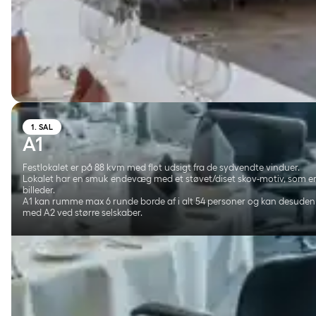
1. SAL
A1
Festlokalet er på 88 kvm med flot udsigt fra de sydvendte vinduer.
Lokalet har en smuk endevæg med et støvet/diset skov-motiv, som e
billeder.
A1 kan rumme max 6 runde borde af i alt 54 personer og kan desude
med A2 ved større selskaber.