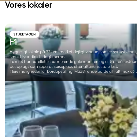
Vores lokaler
STUEETAGEN
F1
Hyggeligt lokale på 97 kvm med et dejligt vindue, som er sydøstvendt, 
smukt lysindfald i dagtimerne.
Lokalet har hotellets charmerende gule mursten og er tæt på restaura
det oplagt som separat spiseplads efter aftenens store fest.
Flere muligheder for bordopstilling. Max 7 runde borde af i alt max 63 