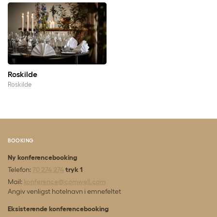
Roskilde
Roskilde
Roskilde
BOOKING
Ny konferencebooking
Telefon:
70 274 274
tryk 1
Mail:
konference@comwell.com
Angiv venligst hotelnavn i emnefeltet
Eksisterende konferencebooking