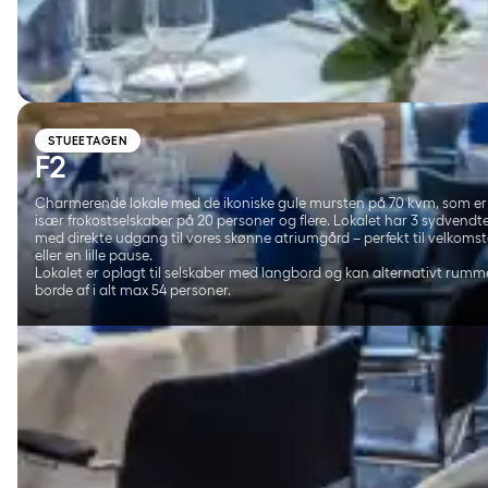
STUEETAGEN
F2
Charmerende lokale med de ikoniske gule mursten på 70 kvm, som er f
især frokostselskaber på 20 personer og flere. Lokalet har 3 sydvendt
med direkte udgang til vores skønne atriumgård – perfekt til velkomst
eller en lille pause.
Lokalet er oplagt til selskaber med langbord og kan alternativt rumme
borde af i alt max 54 personer.