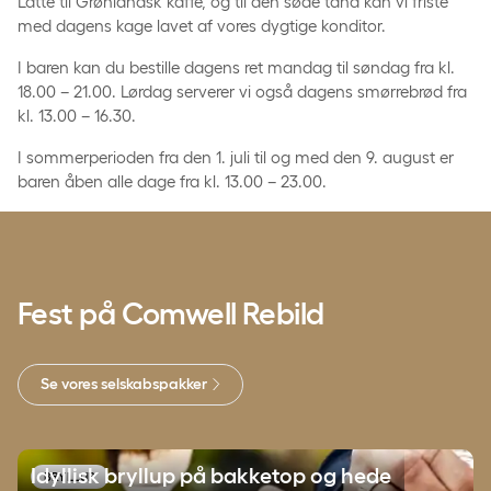
Latte til Grønlandsk kaffe, og til den søde tand kan vi friste
med dagens kage lavet af vores dygtige konditor.
I baren kan du bestille dagens ret mandag til søndag fra kl.
18.00 – 21.00. Lørdag serverer vi også dagens smørrebrød fra
kl. 13.00 – 16.30.
I sommerperioden fra den 1. juli til og med den 9. august er
baren åben alle dage fra kl. 13.00 – 23.00.
Fest på Comwell Rebild
Se vores selskabspakker
Idyllisk bryllup på bakketop og hede
Idyllisk bryllup på bakketop og hede
BRYLLUP