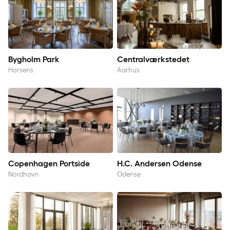
Bygholm Park
Centralværkstedet
Horsens
Aarhus
Copenhagen Portside
H.C. Andersen Odense
Copenhagen Portside
H.C. Andersen Odense
Nordhavn
Odense
Holte
Hvide Hus Aalborg