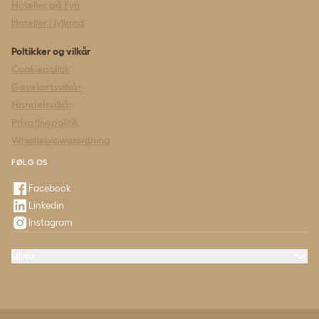
Hoteller på Fyn
Hoteller i Jylland
Poltikker og vilkår
Cookiepolitik
Gavekortsvilkår
Handelsvilkår
Privatlivspolitik
Whistleblowerordning
FØLG OS
Facebook
Linkedin
Instagram
MENU
Tilbud & oplevelser
Møde og konference
Restaurant og fest
Spørgsmål og svar
Kontakt