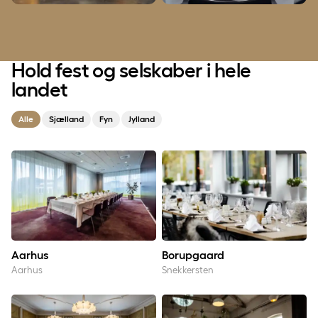
Hold fest og selskaber i hele
landet
Alle
Sjælland
Fyn
Jylland
Aarhus
Borupgaard
Aarhus
Borupgaard
Aarhus
Snekkersten
Bygholm Park
Centralværkstedet