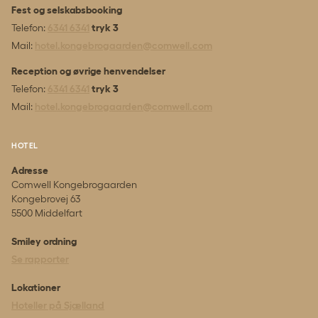
Fest og selskabsbooking
Telefon:
6341 6341
tryk 3
Mail:
hotel.kongebrogaarden@comwell.com
Reception og øvrige henvendelser
Telefon:
6341 6341
tryk 3
Mail:
hotel.kongebrogaarden@comwell.com
HOTEL
Adresse
Comwell Kongebrogaarden
Kongebrovej 63
5500 Middelfart
Smiley ordning
Se rapporter
Lokationer
Hoteller på Sjælland