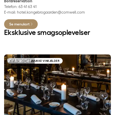
Bordreservation
Telefon: 63 41 63 41
E-mail: hotel.kongebrogaarden@comwell.com
Se menukort
Eksklusive smagsoplevelser
Vinkælder
Vinkælder
OPLEV VORES SMUKKE VINKÆLDER