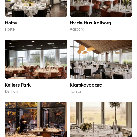
Holte
Hvide Hus Aalborg
Holte
Aalborg
Kellers Park
Klarskovgaard
Kellers Park
Klarskovgaard
Børkop
Korsør
Kolding
Køge Strand