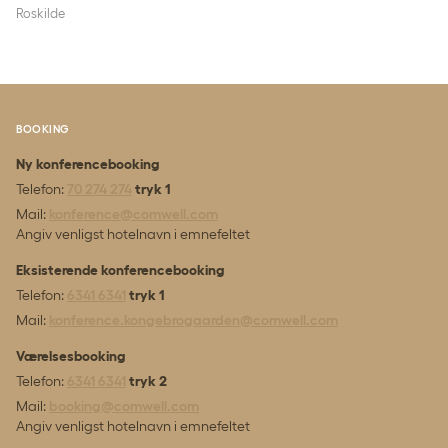
Roskilde
BOOKING
Ny konferencebooking
Telefon:
70 274 274
tryk 1
Mail:
konference@comwell.com
Angiv venligst hotelnavn i emnefeltet
Eksisterende konferencebooking
Telefon:
6341 6341
tryk 1
Mail:
konference.kongebrogaarden@comwell.com
Værelsesbooking
Telefon:
6341 6341
tryk 2
Mail:
booking@comwell.com
Angiv venligst hotelnavn i emnefeltet