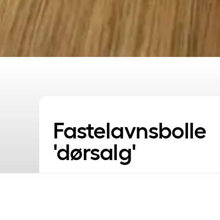
Fastelavnsbolle
'dørsalg'
Ingen kommende spilletider
Friskbagte og fyldt
med forkælelse