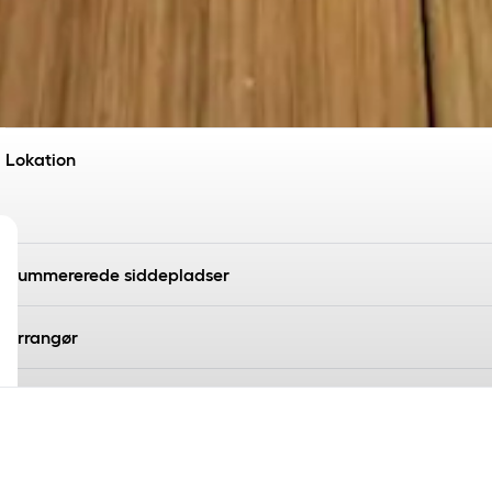
Lokation
Nummererede siddepladser
Arrangør
Udbyder
Så er der fastelavnsbolle 'dørsalg' på Comwell Køge Strand.
Du får 4 stk. lækre fastelavnsboller lavet med de bedste råvar