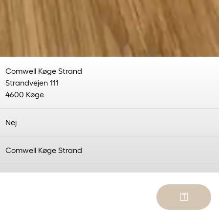
Comwell Køge Strand
Strandvejen 111
4600 Køge
Nej
Comwell Køge Strand
Ticketbutler
🇹
er af vores dygtige