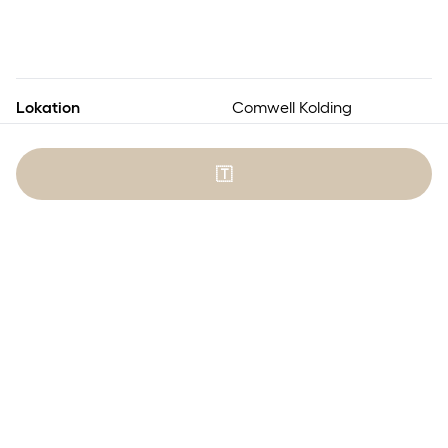
Lokation
Comwell Kolding
Skovbrynet 1
6000 Kolding
🇹
Nummererede
Ja
siddepladser
Arrangør
Comwell Kolding
Udbyder
Kolding Teaterforening
Premiere – et vaskeægte
eventyr for hele familien