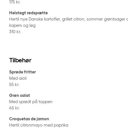
175 kr.
Helstegt rødspætte
Hertil nye Danske kartofler, grillet citron, sommer grøntsag
kapers og løg
310 kr.
Tilbehør
Sprøde fritter
Med aioli
55 kr.
Grøn salat
Med sprødt på toppen
45 kr.
Croquetas de jamon
Hertil citronmayo med paprika