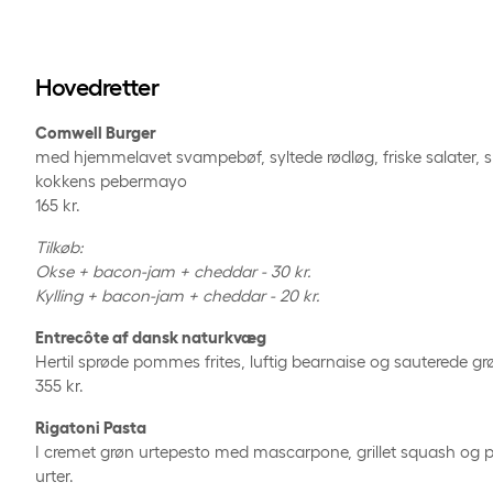
Hovedretter
Comwell Burger
med hjemmelavet svampebøf, syltede rødløg, friske salater, 
kokkens pebermayo
165 kr.
Tilkøb:
Okse + bacon-jam + cheddar - 30 kr.
Kylling + bacon-jam + cheddar - 20 kr.
Entrecôte af dansk naturkvæg
Hertil sprøde pommes frites, luftig bearnaise og sauterede g
355 kr.
Rigatoni Pasta
I cremet grøn urtepesto med mascarpone, grillet squash og 
urter.