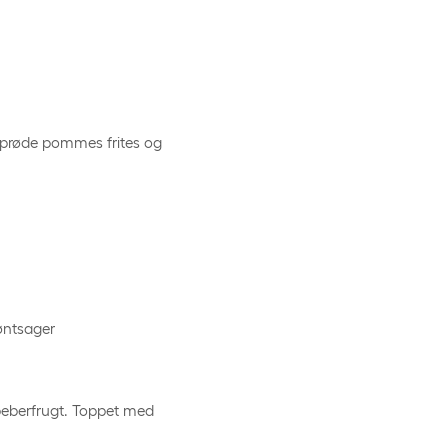
sprøde pommes frites og
røntsager
peberfrugt. Toppet med