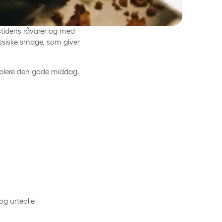
stidens råvarer og med
assiske smage, som giver
pplere den gode middag.
l og urteolie