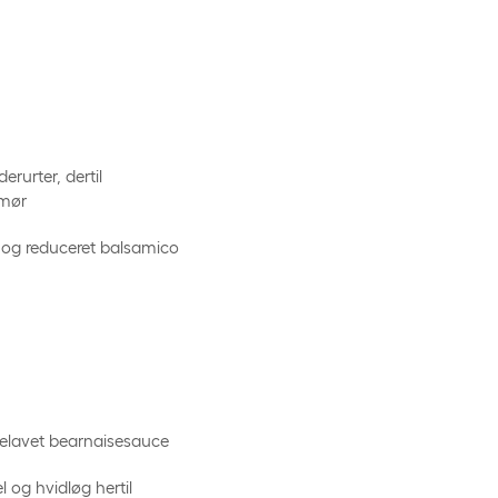
erurter, dertil
smør
at og reduceret balsamico
elavet bearnaisesauce
 og hvidløg hertil