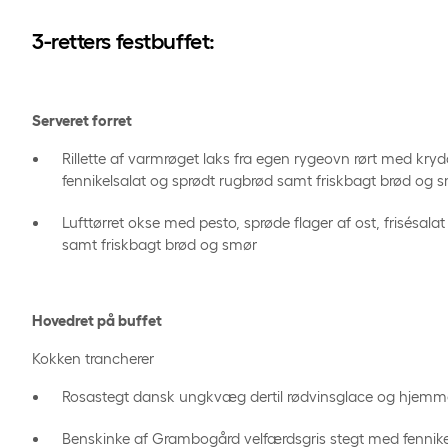
3-retters festbuffet:
Serveret forret
Rillette af varmrøget laks fra egen rygeovn rørt med krydd
fennikelsalat og sprødt rugbrød samt friskbagt brød og 
Lufttørret okse med pesto, sprøde flager af ost, frisésal
samt friskbagt brød og smør
Hovedret på buffet
Kokken trancherer
Rosastegt dansk ungkvæg dertil rødvinsglace og hjemm
Benskinke af Grambogård velfærdsgris stegt med fennikel