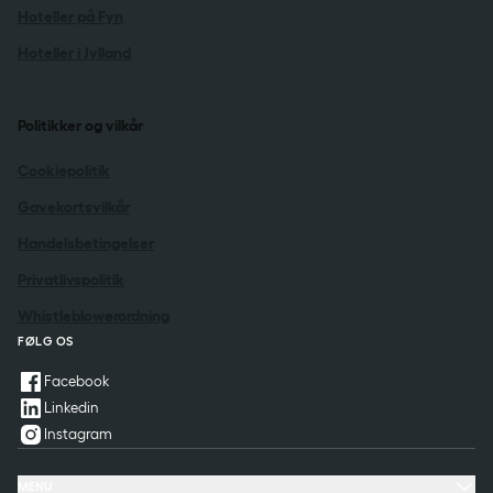
Hoteller på Fyn
Hoteller i Jylland
Politikker og vilkår
Cookiepolitik
Gavekortsvilkår
Handelsbetingelser
Privatlivspolitik
Whistleblowerordning
FØLG OS
Facebook
Linkedin
Instagram
MENU