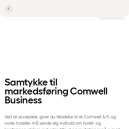
Lokationer
BUSINESS PERMISSION
Business permission
Samtykke til
markedsføring Comwell
Business
Ved at acceptere, giver du tilladelse til at Comwell A/S og
vores hoteller må sende dig indhold om hotel- og