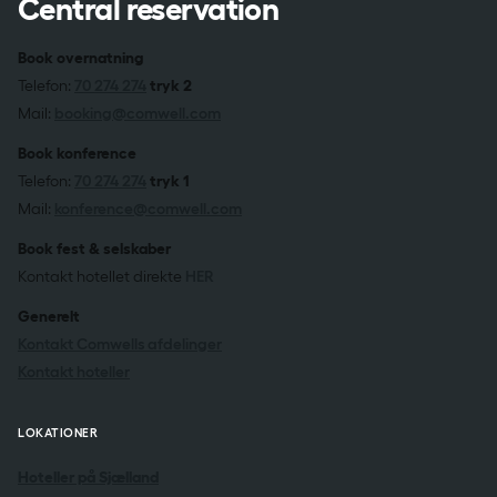
Central reservation
Book overnatning
Telefon:
70 274 274
tryk 2
Mail:
booking@comwell.com
Book konference
Telefon:
70 274 274
tryk 1
Mail:
konference@comwell.com
Book fest & selskaber
Kontakt hotellet direkte
HER
Generelt
Kontakt Comwells afdelinger
Kontakt hoteller
LOKATIONER
Hoteller på Sjælland