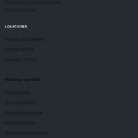
Kontakt Comwells afdelinger
Kontakt hoteller
LOKATIONER
Hoteller på Sjælland
Hoteller på Fyn
Hoteller i Jylland
Politikker og vilkår
Cookiepolitik
Gavekortsvilkår
Handelsbetingelser
Privatlivspolitik
Whistleblowerordning