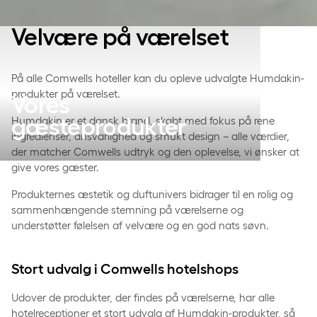
Velvære på værelset
På alle Comwells hoteller kan du opleve udvalgte Humdakin-
produkter på værelset.
Vores
gæsteprodukter
Humdakin er et dansk brand, skabt med fokus på rene
ingredienser, ansvarlighed og smukt design – alle værdier,
der matcher Comwells udtryk og den oplevelse, vi ønsker at
give vores gæster.
Produkternes æstetik og duftunivers bidrager til en rolig og
sammenhængende stemning på værelserne og
understøtter følelsen af velvære og en god nats søvn.
Stort udvalg i Comwells hotelshops
Udover de produkter, der findes på værelserne, har alle
hotelreceptioner et stort udvalg af Humdakin-produkter, så