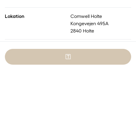
Lokation
Comwell Holte
Kongevejen 495A
2840 Holte
Nummererede
Nej
siddepladser
🇹
Arrangør
Comwell Holte
Udbyder
Ticketbutler
SMIL&SMAG - i en god
sags tjeneste
En eksklusiv velgørenhedsaften med netværk, gastronomi i