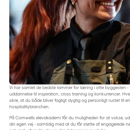
Vi har samlet de bedste rammer for læring i otte byggesten -
uddannelse til inspiration, cross training og konkurrencer. Hv
sikre, at du både bliver fagligt dygtig og personligt rustet til en
hospitalitybranchen.
På Comwells elevakademi får du muligheden for at vokse, udf
din egen vej - samtidig med at du får støtte af engagerede n