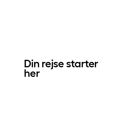
Din rejse starter
her