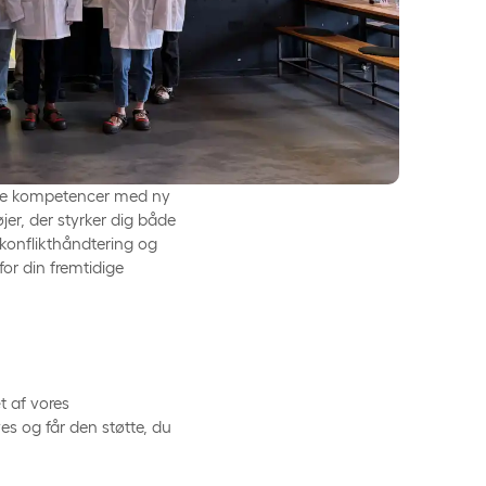
dine kompetencer med ny
r, der styrker dig både
 konflikthåndtering og
or din fremtidige
t af vores
es og får den støtte, du