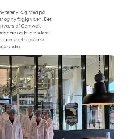
inviterer vi dig med på
r og ny faglig viden. Det
å tværs af Comwell,
artnere og leverandører.
iration udefra og dele
med andre.