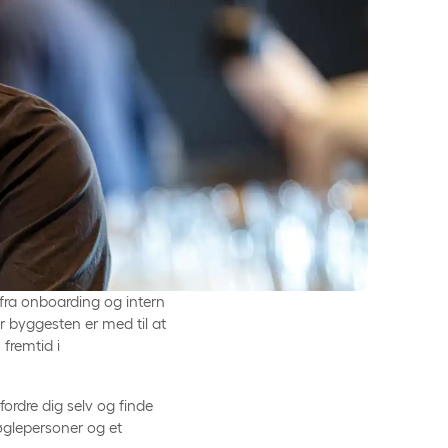
 fra onboarding og intern
er byggesten er med til at
 fremtid i
ordre dig selv og finde
øglepersoner og et