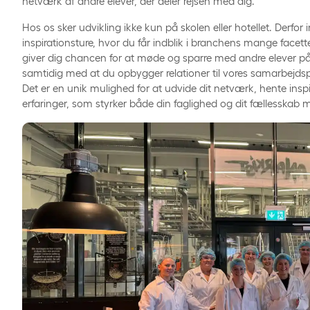
netværk af andre elever, der deler rejsen med dig.
Hos os sker udvikling ikke kun på skolen eller hotellet. Derfor 
inspirationsture, hvor du får indblik i branchens mange facette
giver dig chancen for at møde og sparre med andre elever p
samtidig med at du opbygger relationer til vores samarbejdsp
Det er en unik mulighed for at udvide dit netværk, hente insp
erfaringer, som styrker både din faglighed og dit fællesskab 