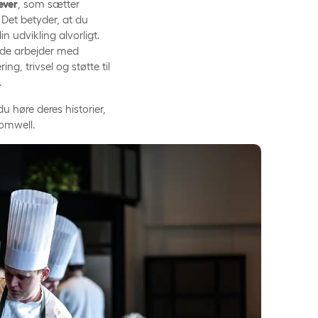
lever
, som sætter
 Det betyder, at du
 udvikling alvorligt.
 de arbejder med
g, trivsel og støtte til
.
u høre deres historier,
Comwell.