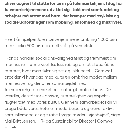
bliver udgivet til støtte for børn på Julemærkehjem. I dag har
Julemærkehjemmene udviklet sig i takt med samfundet og
arbejder målrettet med børn, der kæmper med psykiske og
sociale udfordringer som mobning, ensomhed og mistrivsel.
Hvert år hjælper Julemærkehjemmene omkring 1.000 børn,
mens cirka 500 børn aktuelt står på venteliste.
“For os handler social ansvarlighed først og fremmest om
mennesker - om trivsel, fællesskab og om at skabe åbne
rammer, hvor man føler sig set og inkluderet. I Comwell
arbejder vi hver dag med kulturen omkring mødet mellem
mennesker, og derfor er samarbejdet med
Julemærkehjemmene et helt naturligt match for os. De
værdier, de står for - ansvar, rummelighed og respekt -
flugter tæt med vores kultur. Gennem samarbejdet kan vi
bruge både vores hoteller, medarbejdere og elever aktivt
som rollemodeller og skabe trygge møder i øjenhøjde”, siger
Mai-Britt Jensen, HR- og Sustainability Director i Comwell
Hotels.