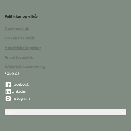
Politikker og vilkår
Cookiepolitik
Gavekortsvilkår
Handelsbetingelser
Privatlivspolitik
Whistleblowerordning
FØLG OS
Facebook
Linkedin
Instagram
MENU
Hoteller
Tilbud & oplevelser
Møde & konference
Restaurant & fest