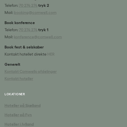
Telefon:
70 274 274
tryk 2
Mail:
booking@comwell.com
Book konference
Telefon:
70 274 274
tryk 1
Mail:
konference@comwell.com
Book fest & selskaber
Kontakt hotellet direkte
HER
Generelt
Kontakt Comwells afdelinger
Kontakt hoteller
LOKATIONER
Hoteller på Sjælland
Hoteller på Fyn
Hoteller i Jylland