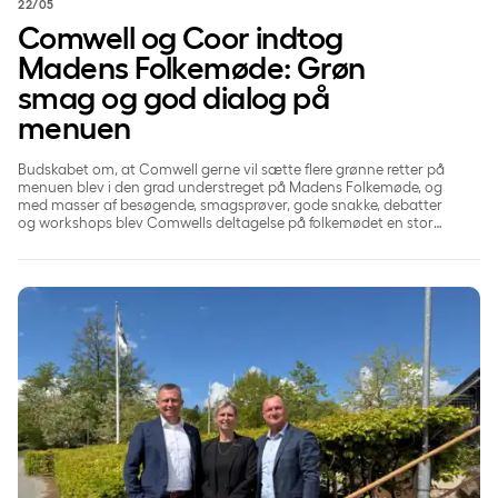
22/05
Comwell og Coor indtog
Madens Folkemøde: Grøn
smag og god dialog på
menuen
Budskabet om, at Comwell gerne vil sætte flere grønne retter på
menuen blev i den grad understreget på Madens Folkemøde, og
med masser af besøgende, smagsprøver, gode snakke, debatter
og workshops blev Comwells deltagelse på folkemødet en stor
succes.
Comwell ansætter ny direktør til Comwell Rebild Bakker