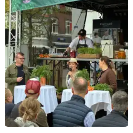
Comwell og Coor indtog Madens Folkemøde: Grøn smag og