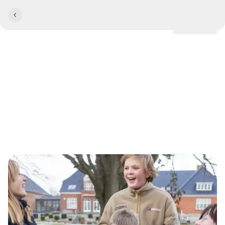
Lokationer
Comwell Hotels har indgået
et samarbejde med
Julemærkehjemmene