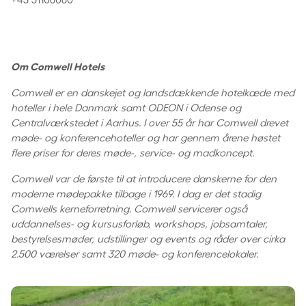
Om Comwell Hotels
Comwell er en danskejet og landsdækkende hotelkæde med
hoteller i hele Danmark samt ODEON i Odense og
Centralværkstedet i Aarhus. I over 55 år har Comwell drevet
møde- og konferencehoteller og har gennem årene høstet
flere priser for deres møde-, service- og madkoncept.
Comwell var de første til at introducere danskerne for den
moderne mødepakke tilbage i 1969. I dag er det stadig
Comwells kerneforretning. Comwell servicerer også
uddannelses- og kursusforløb, workshops, jobsamtaler,
bestyrelsesmøder, udstillinger og events og råder over cirka
2.500 værelser samt 320 møde- og konferencelokaler.
Faglighed, fællesskab og råvarer