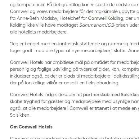
og kompetencer. På det grundlag kan vi sætte de bedste ramm
Comwell og vores medarbejdere får det maksimale udbytte af
fra Anne-Beth Madsby, Hotelchef for
Comwell Kolding
, der u
Kolding ikke ville have modtaget
SammenomJOB
-prisen uden
alle hotellets medarbejdere.
”Jeg er beriget med en fantastisk støttende og rummelig med
tager godt imod alle typer af nye medarbejdere,” slutter An
Comwell Hotels har ambitiøse mål på området for medarbejde
personlig og faglige udvikling på tværs af alder, køn, kompet
inkluderer også, at der er plads til medarbejdere i deltidsstil
der på forskellige vilkår er ansat i en fleksjobordning.
Comwell Hotels indgik desuden
et partnerskab med Solsikke
skabe tryghed for gæster og medarbejdere med usynlige han
også, at alle medarbejdere i Comwell er trænet i at møde en
Solsikken.
Om Comwell Hotels
Comwell er en danskejet og landsdækkende hotelkæde med h