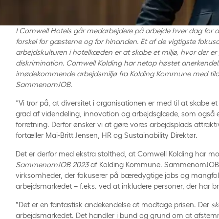
I Comwell Hotels går medarbejdere på arbejde hver dag for at
forskel for gæsterne og for hinanden. Et af de vigtigste fokus
arbejdskulturen i hotelkæden er at skabe et miljø, hvor der er p
diskrimination. Comwell Kolding har netop høstet anerkende
imødekommende arbejdsmiljø fra Kolding Kommune med tilde
SammenomJOB.
”Vi tror på, at diversitet i organisationen er med til at skabe 
grad af videndeling, innovation og arbejdsglæde, som også er
forretning. Derfor ønsker vi at gøre vores arbejdsplads attraktiv 
fortæller Mai-Britt Jensen, HR og Sustainability Direktør.
Det er derfor med ekstra stolthed, at Comwell Kolding har m
SammenomJOB 2023
af Kolding Kommune. SammenomJOB er e
virksomheder, der fokuserer på bæredygtige jobs og mangfo
arbejdsmarkedet – f.eks. ved at inkludere personer, der har bru
”Det er en fantastisk andekendelse at modtage prisen. Der
sk
arbejdsmarkedet. Det handler i bund og grund om at afstem