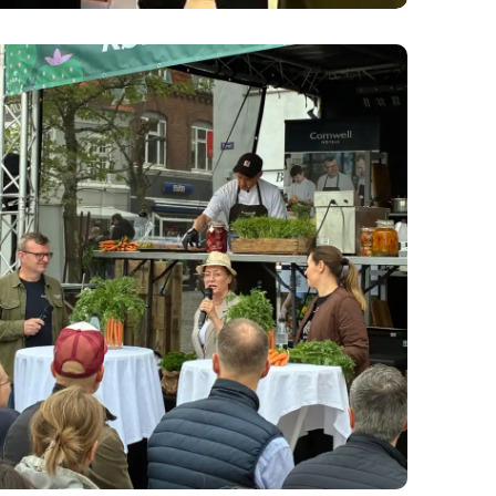
mwell og Coor indtog Madens Folkemøde: Grøn smag og god