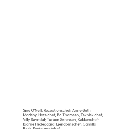
Sine O’Neill, Receptionschef; Anne-Beth
Madsby, Hotelchef; Bo Thomsen, Teknisk chef;
Villy Søvndal; Torben Sørensen, Køkkenchef;
Bjarne Hedegaard, Ejendomschef; Camilla
Beck, Restaurantchef