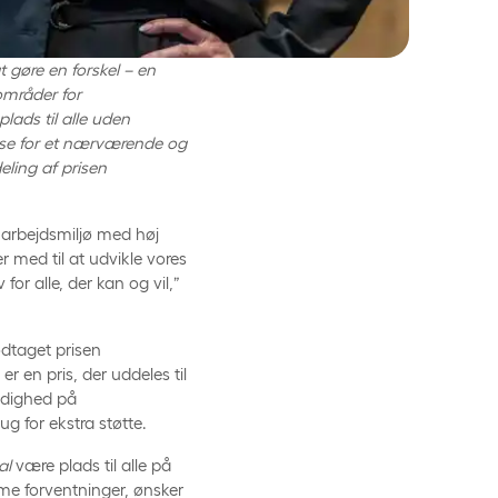
 gøre en forskel – en
områder for
lads til alle uden
lse for et nærværende og
ling af prisen
et arbejdsmiljø med høj
 med til at udvikle vores
for alle, der kan og vil,”
odtaget prisen
n pris, der uddeles til
ldighed på
g for ekstra støtte.
al
være plads til alle på
me forventninger, ønsker