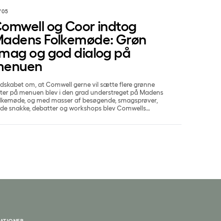
/05
omwell og Coor indtog
adens Folkemøde: Grøn
mag og god dialog på
menuen
dskabet om, at Comwell gerne vil sætte flere grønne
tter på menuen blev i den grad understreget på Madens
lkemøde, og med masser af besøgende, smagsprøver,
de snakke, debatter og workshops blev Comwells
ltagelse på folkemødet en stor succes.
ATIONER