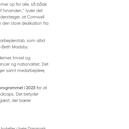
er op for alle, så både
 hinanden,” lyder det
nderstreger, at Comwell
 den store dedikation fra
arbejderstab, som altid
ne-Beth Madsby.
rnes trivsel og
encer og nationalitet. Det
linger samt medarbejdere,
programmet i 2023
for at
dicaps. Det betyder
 gæst, der bærer
oteller i hele Danmark