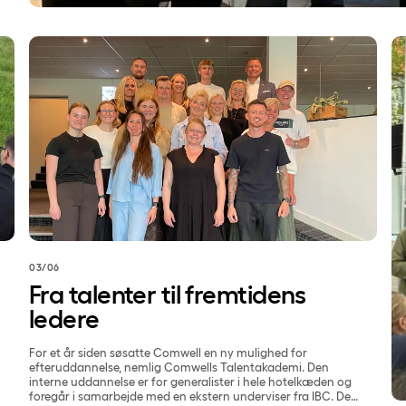
Fra talenter til fremtidens ledere
Co
03/06
Fra talenter til fremtidens
ledere
For et år siden søsatte Comwell en ny mulighed for
efteruddannelse, nemlig Comwells Talentakademi. Den
interne uddannelse er for generalister i hele hotelkæden og
foregår i samarbejde med en ekstern underviser fra IBC. Det