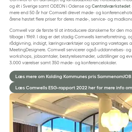
og ét i Sverige samt ODEON i Odense og
Centralværkstedet
mere end 50 år har Comwell drevet møde- og konferencehot
årene høstet flere priser for deres møde-, service- og madkon
Comwell var de første til at introducere danskerne for den
tilbage i 1969. I dag er det stadig Comwells kerneforretning, o
rådgivning, indsigt, læringsværktøjer og sparring varetages
MeetingDesignere. Comwell servicerer også uddannelses- og 
workshops, jobsamtaler, bestyrelsesmøder, udstillinger og ev
3.000 værelser samt 350 møde- og konferencelokaler.
Læs mere om Kolding Kommunes pris SammenomJOB 
Læs Comwells ESG-rapport 2022 her for mere info om