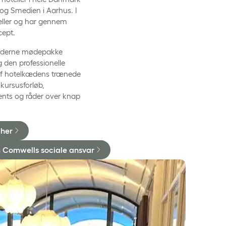
og Smedien i Aarhus. I
eller og har gennem
cept.
 moderne mødepakke
g den professionelle
 af hotelkædens trænede
kursusforløb,
ents og råder over knap
her
 Comwells sociale ansvar