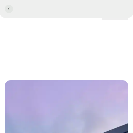
Lokationer
NYE RAMMER OM MØDER OG EVENTS
Comwell udvider i Kolding