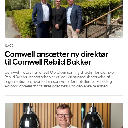
12/05
Comwell ansætter ny direktør
til Comwell Rebild Bakker
Comwell Hotels har ansat Ole Olsen som ny direktør for Comwell
Rebild Bakker. Ansættelsen er et led i en strategisk styrkelse af
organisationen, hvor ledelsesansvaret for hotellerne i Rebild og
Aalborg opdeles for at sikre øget fokus på den enkelte enhed.
Comwell og Coor Danmark sætter fokus på det grønne va