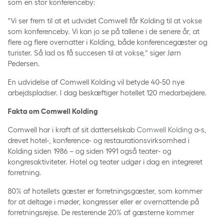
som en stor konferenceby:
”Vi ser frem til at et udvidet Comwell får Kolding til at vokse
som konferenceby. Vi kan jo se på tallene i de senere år, at
flere og flere overnatter i Kolding, både konferencegæster og
turister. Så lad os få succesen til at vokse,” siger Jørn
Pedersen.
En udvidelse af Comwell Kolding vil betyde 40-50 nye
arbejdspladser. I dag beskæftiger hotellet 120 medarbejdere.
Fakta om Comwell Kolding
Comwell har i kraft af sit datterselskab
Comwell Kolding
a-s,
drevet hotel-, konference- og restaurationsvirksomhed i
Kolding siden 1986 – og siden 1991 også teater- og
kongresaktiviteter. Hotel og teater udgør i dag en integreret
forretning.
80% af hotellets gæster er forretningsgæster, som kommer
for at deltage i møder, kongresser eller er overnattende på
forretningsrejse. De resterende 20% af gæsterne kommer