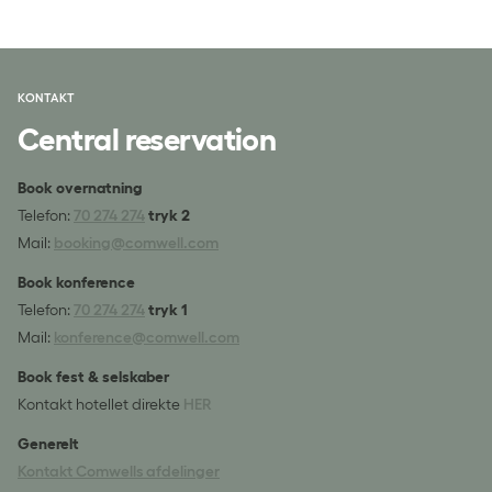
KONTAKT
Central reservation
Book overnatning
Telefon:
70 274 274
tryk 2
Mail:
booking@comwell.com
Book konference
Telefon:
70 274 274
tryk 1
Mail:
konference@comwell.com
Book fest & selskaber
Kontakt hotellet direkte
HER
Generelt
Kontakt Comwells afdelinger