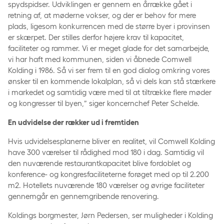
spydspidser. Udviklingen er gennem en årrække gået i
retning af, at møderne vokser, og der er behov for mere
plads, ligesom konkurrencen med de større byer i provinsen
er skærpet. Der stilles derfor højere krav til kapacitet,
faciliteter og rammer. Vi er meget glade for det samarbejde,
vi har haft med kommunen, siden vi åbnede Comwell
Kolding i 1986. Så vi ser frem til en god dialog omkring vores
ønsker til en kommende lokalplan, så vi dels kan stå stærkere
i markedet og samtidig være med til at tiltrække flere møder
og kongresser til byen,” siger koncernchef Peter Schelde.
En udvidelse der rækker ud i fremtiden
Hvis udvidelsesplanerne bliver en realitet, vil Comwell Kolding
have 300 værelser til rådighed mod 180 i dag. Samtidig vil
den nuværende restaurantkapacitet blive fordoblet og
konference- og kongresfaciliteterne forøget med op til 2.200
m2. Hotellets nuværende 180 værelser og øvrige faciliteter
gennemgår en gennemgribende renovering.
Koldings borgmester, Jørn Pedersen, ser muligheder i Kolding