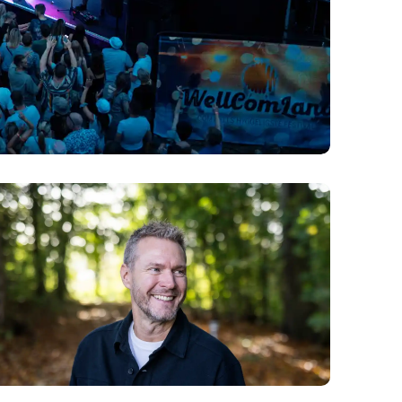
g Årets Elever
e tider kræver nye formater