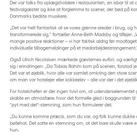
Der var talks fra oplægsholdere i restauranten, en isbar til at 
festivalgæster og ikke at forglemme to scener, der bød på k
Danmarks bedste musikere.
„Det var helt fantastisk at se vores grønne arealer i brug, og
transformerede sig,“ fortæller Anne-Beth Madsby og tilføjer: „
mange positive reaktioner – vi har faktisk aldrig før modtage
individuelle tilbagemeldinger på et medarbejderarrangement.
Også Ulrich Nicolaisen mærkede gæsternes eufori, og særligt e
sig i erindringen: „Da Tobias Rahim kom på scenen, forstod jeg
Det var et øjeblik, hvor alle var samlet omkring den store scen
om man var hotelejer eller kokkeelev – alle var der i det øjeblik
For hotelchefen er der ingen tvivl om, at udendørselementet g
skabte en atmosfære, hvor det formelle gled i baggrunden til 
”pyt med det”-stemning, som hun formulerer det.
„Du kunne komme præcis, som du var, og folk kunne dukke 
bøllehat. Det satte en stemning om, at det bare skulle være en
hun.