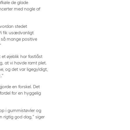
afkøle de glade
oncerter med nogle af
 hvordan stedet
Vi fik usædvanligt
t så mange positive
“
t øjeblik har fastlåst
, at vi havde ramt plet.
e, og det var ligegyldigt,
.“
jorde en forskel. Det
fordel for en hyggelig
op i gummistøvler og
 rigtig god dag,“ siger