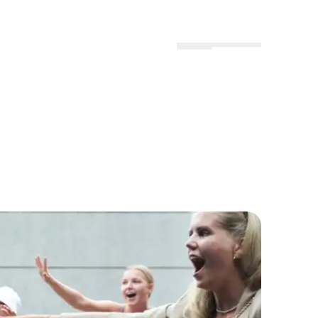
Menu
Lokationer
Profil
erede til festival