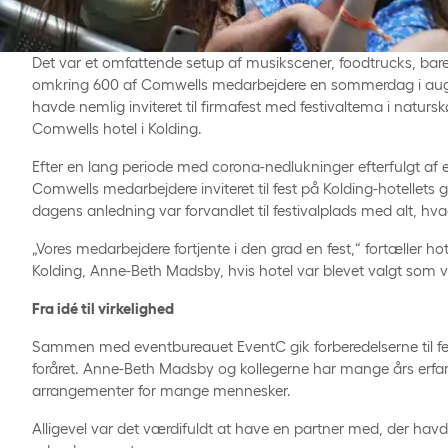
Det var et omfattende setup af musikscener, foodtrucks, bar
omkring 600 af Comwells medarbejdere en sommerdag i aug
havde nemlig inviteret til firmafest med festivaltema i natur
Comwells hotel i Kolding.
Efter en lang periode med corona-nedlukninger efterfulgt af 
Comwells medarbejdere inviteret til fest på Kolding-hotellets 
dagens anledning var forvandlet til festivalplads med alt, hv
„Vores medarbejdere fortjente i den grad en fest,“ fortæller ho
Kolding, Anne-Beth Madsby, hvis hotel var blevet valgt som væ
Fra idé til virkelighed
Sammen med eventbureauet EventC gik forberedelserne til fest
foråret. Anne-Beth Madsby og kollegerne har mange års erfa
arrangementer for mange mennesker.
Alligevel var det værdifuldt at have en partner med, der hav