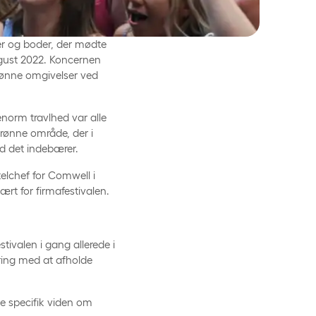
er og boder, der mødte
ust 2022. Koncernen
skønne omgivelser ved
enorm travlhed var alle
grønne område, der i
ad det indebærer.
telchef for Comwell i
rt for firmafestivalen.
ivalen i gang allerede i
ring med at afholde
de specifik viden om