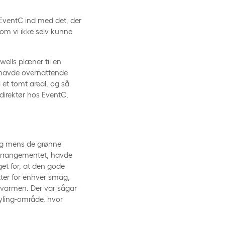
 EventC ind med det, der
som vi ikke selv kunne
ells plæner til en
en havde overnattende
 et tomt areal, og så
a direktør hos EventC,
og mens de grønne
arrangementet, havde
et for, at den gode
etter for enhver smag,
varmen. Der var sågar
tyling-område, hvor