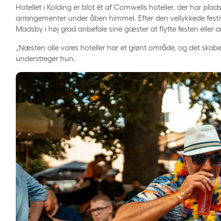
Hotellet i Kolding er blot ét af Comwells hoteller, der har plads
arrangementer under åben himmel. Efter den vellykkede fest
Madsby i høj grad anbefale sine gæster at flytte festen elle
„Næsten alle vores hoteller har et grønt område, og det skaber
understreger hun.