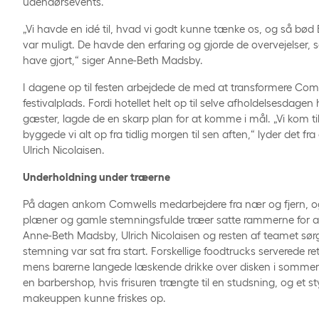
udendørsevents.
„Vi havde en idé til, hvad vi godt kunne tænke os, og så bød
var muligt. De havde den erfaring og gjorde de overvejelser, 
have gjort,“ siger Anne-Beth Madsby.
I dagene op til festen arbejdede de med at transformere Comw
festivalplads. Fordi hotellet helt op til selve afholdelsesdag
gæster, lagde de en skarp plan for at komme i mål. „Vi kom til
byggede vi alt op fra tidlig morgen til sen aften,“ lyder det fr
Ulrich Nicolaisen.
Underholdning under træerne
På dagen ankom Comwells medarbejdere fra nær og fjern, 
plæner og gamle stemningsfulde træer satte rammerne for 
Anne-Beth Madsby, Ulrich Nicolaisen og resten af teamet sørg
stemning var sat fra start. Forskellige foodtrucks serverede r
mens barerne langede læskende drikke over disken i sommer
en barbershop, hvis frisuren trængte til en studsning, og et s
makeuppen kunne friskes op.