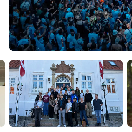
Anerkendelse i fokus: Comwell fejrede Årets Teamplayers o
Ny