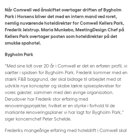
Når Comwell ved årsskiftet overtager driften af Bygholm
Park i Horsens bliver det med en intern mand ved roret,
nemlig nuværende hoteldirektør for Comwell Kellers Park,
Frederik Jelstrup. Maria Munkebo, MeetingDesign Chef på
Kellers Park overtager posten som hoteldirektør på det
smukke spahotel.
Bygholm Park
”Med sine lidt over 20 år i Comwell er det en erfaren profil, vi
sætter i spidsen for Bygholm Park. Frederik kommer med en
stærk F&B baggrund, der skal bidrage til arbejdet med at
udvikle nye koncepter og skabe lækre spiseoplevelser for
vores gæster, sammen med den øvrige organisation.
Derudover har Frederik stor erfaring med
renoveringsprojekter, hvilket er en styrke i forhold til de
markante renoveringsplaner vi har lagt for Bygholm Park,”
siger koncernchef Peter Schelde.
Frederiks mangeårige erfaring med hoteldrift i Comwell skal