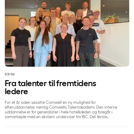
03/06
Fra talenter til fremtidens
ledere
For et år siden søsatte Comwell en ny mulighed for
efteruddannelse, nemlig Comwells Talentakademi. Den interne
uddannelse er for generalister i hele hotelkæden og foregår i
samarbejde med en ekstern underviser fra IBC. Det første
talenthold har nu fået papir på, at det har gennemført forløbet.