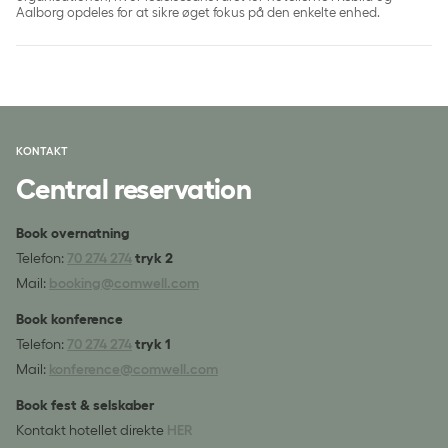
Aalborg opdeles for at sikre øget fokus på den enkelte enhed.
KONTAKT
Central reservation
Book overnatning
Telefon:
70 274 274
tryk 2
Mail:
booking@comwell.com
Book konference
Telefon:
70 274 274
tryk 1
Mail:
konference@comwell.com
Book fest & selskaber
Kontakt hotellet direkte
HER