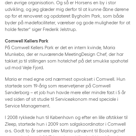
den øvrige organisation. Og så er Horsens en by i stor
udvikling, og jeg glæder mig derfor til at kunne åbne dørene
op for et renoveret og opdateret Bygholm Park, som både
byder på mødefaciliteter, værelser og gode muligheder for at
holde fester” siger Frederik Jelstrup.
Comwell Kellers Park
På Comwell Kellers Park er det en intern kvinde, Maria
Munkebo, der er nuværende MeetingDesign Chef, der har
takket ja til stillingen som hotelchef på det smukke spahotel
ud mod Vejle Fjord.
Maria er med egne ord nærmest opvokset i Comwell. Hun
startede som 19-årig som reservetjener på Comwell
Sønderborg – et job hun havde mere eller mindre fast i 5 år
ved siden af sit studie til Serviceøkonom med speciale i
Service Management.
I 2008 rykkede hun til København og efter en lille afstikker til
Zleep, startede hun i 2009 som salgskoordinator i Comwell
a-s. Godt to år senere blev Maria udnævnt til Bookingchef