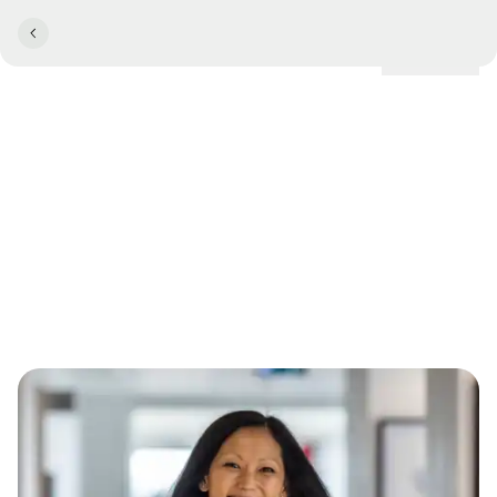
Lokationer
NYE HOTELDIREKTØRER
Nye hoteldirektører til
Bygholm Park og Kellers
Park