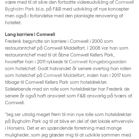
være med til at sikre den fortsatte videreudvikling af
Comwell
Bygholm Park
bl.a. på F&B med udvikling af nye koncepter
men også i forbindelse med den planlagte renovering af
hotellet.
Lang karriere i Comwell
Frederik begyndte sin karriere i Comwell i 2000 som
restaurantchef på Comwell Middelfart. I 2008 var han som
restaurantchef med til at åbne Comwell Kellers Park,
hvorefter han i 2011 rykkede til
Comwell Kongebrogaarden
som hotelchef. Godt halvandet år senere overtog han rollen
som hotelchef på
Comwell Middelfart
, inden han i 2017 kom
tilbage til Comwell Kellers Park som hoteldirektør.
Sideløbende med sin rolle som hoteldirektør har Frederik de
senere år også haft ansvaret som F&B ansvarlig på tværs af
Comwell.
”Jeg ser utrolig meget frem til min nye rolle som hoteldirektør
på Bygholm Park og til at blive en del af det lokale erhvervsliv
i Horsens. Det er en spændende forretning med mange
muligheder, som jeg glæder mig til at udvikle sammen med