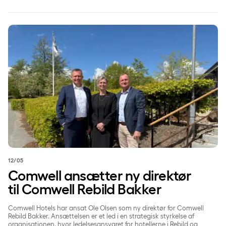
stærke holdånd og anerkende de medarbejdere, der yder en
ekstraordinær indsats for kollegerne, gæsterne og den interne
arbejdskultur.
Comwell ansætter ny direktør til Comwell Rebild Bakker
12/05
Comwell ansætter ny direktør
til Comwell Rebild Bakker
Comwell Hotels har ansat Ole Olsen som ny direktør for Comwell
Rebild Bakker. Ansættelsen er et led i en strategisk styrkelse af
organisationen, hvor ledelsesansvaret for hotellerne i Rebild og