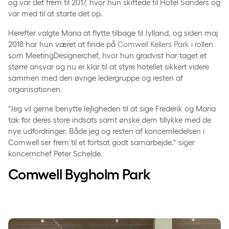
og var det frem til 2017, hvor hun skiftede til Hotel Sanders og
var med til at starte det op.
Herefter valgte Maria at flytte tilbage til Jylland, og siden maj
2018 har hun været at finde på
Comwell Kellers Park
i rollen
som MeetingDesignerchef, hvor hun gradvist har taget et
større ansvar og nu er klar til at styre hotellet sikkert videre
sammen med den øvrige ledergruppe og resten af
organisationen.
”Jeg vil gerne benytte lejligheden til at sige Frederik og Maria
tak for deres store indsats samt ønske dem tillykke med de
nye udfordringer. Både jeg og resten af koncernledelsen i
Comwell ser frem til et fortsat godt samarbejde.” siger
koncernchef Peter Schelde.
Comwell Bygholm Park
Fra talenter til fremtidens ledere