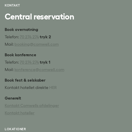
KONTAKT
Central reservation
Book overnatning
Telefon:
70 274 274
tryk 2
Mail:
booking@comwell.com
Book konference
Telefon:
70 274 274
tryk 1
Mail:
konference@comwell.com
Book fest & selskaber
Kontakt hotellet direkte
HER
Generelt
Kontakt Comwells afdelinger
Kontakt hoteller
LOKATIONER