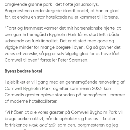
omgivende grønne park i det flotte januarsollys.
Borgmesteren understregede blandt andet, at han er glad
for, at endnu en stor hotelkæde nu er kommet til Horsens.
”Først og fremmest varmer det mit horsensianske hjerte, at
den gamle herregård i Bygholm Park får et stort løft i både
udseende og funktionalitet. Det er et sted med gode og
vigtige minder for mange borgere i byen. Og så gavner det
vores erhvervsliv, så jeg er selvfølgelig glad for at have fået
Comwell til byen” fortæller Peter Sørensen.
Byens bedste hotel
I øjeblikket er vi i gang med en gennemgående renovering af
Comwell Bygholm Park
, og efter sommeren 2023, kan
Comwells gæster opleve storheden på herregården i rammer
af moderne hotelfaciliteter.
”Vi håber, at alle vores gæster på Comwell Bygholm Park vil
bruge parken aktivt, når de opholder sig hos os – fx til en
forfriskende
walk and talk
, som den, borgmesteren og jeg