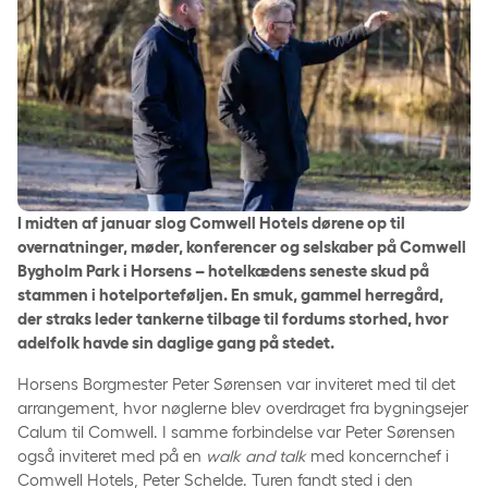
I midten af januar slog Comwell Hotels dørene op til
overnatninger, møder, konferencer og selskaber på Comwell
Bygholm Park i Horsens – hotelkædens seneste skud på
stammen i hotelporteføljen. En smuk, gammel herregård,
der straks leder tankerne tilbage til fordums storhed, hvor
adelfolk havde sin daglige gang på stedet.
Horsens Borgmester Peter Sørensen var inviteret med til det
arrangement, hvor nøglerne blev overdraget fra bygningsejer
Calum til Comwell. I samme forbindelse var Peter Sørensen
også inviteret med på en
walk and talk
med koncernchef i
Comwell Hotels, Peter Schelde. Turen fandt sted i den