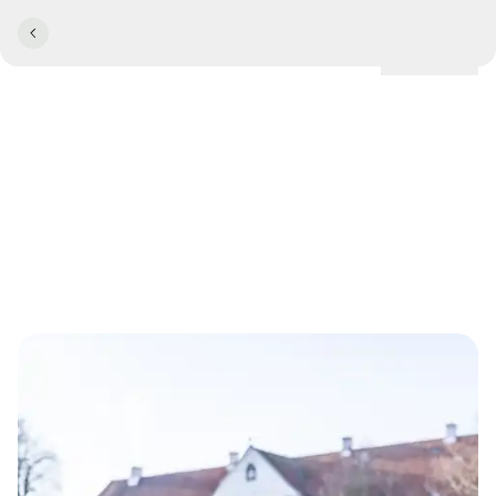
Lokationer
COMWELL BYGHOLM PARK
Kom med på walk and talk i
Bygholm Park