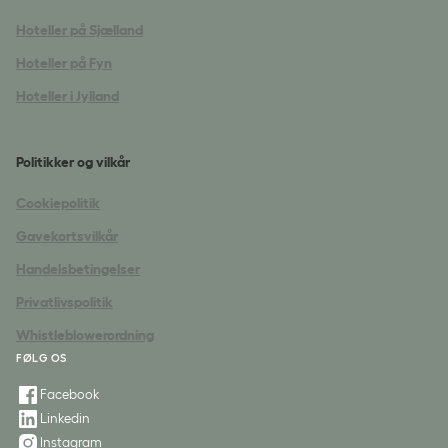
Hoteller på Sjælland
Hoteller på Fyn
Hoteller i Jylland
Politikker og vilkår
Cookiepolitik
Gavekortsvilkår
Handelsbetingelser
Privatlivspolitik
Whistleblowerordning
FØLG OS
Facebook
Linkedin
Instagram