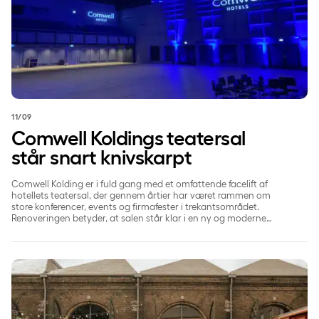
11/09
Comwell Koldings teatersal
står snart knivskarpt
Comwell Kolding er i fuld gang med et omfattende facelift af
hotellets teatersal, der gennem årtier har været rammen om
store konferencer, events og firmafester i trekantsområdet.
Renoveringen betyder, at salen står klar i en ny og moderne
udgave med opdaterede materialer, lyst gulv samt nymalede
vægge og lofter – og dermed kan huse alt fra kongresser og
konferencer til fester og shows med op til 1.000 gæster.
Ideer til et uforglemmeligt bryllup i Aarhus