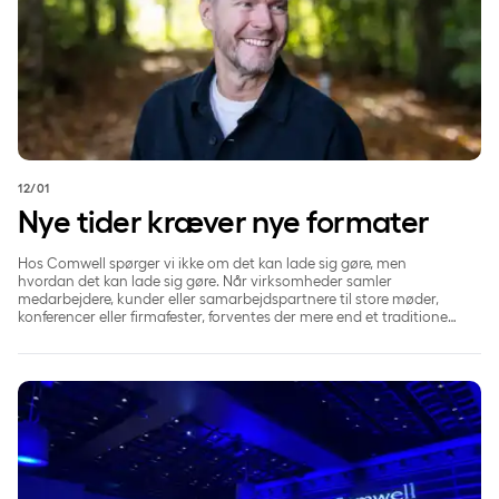
12/01
Nye tider kræver nye formater
Hos Comwell spørger vi ikke om det kan lade sig gøre, men
hvordan det kan lade sig gøre. Når virksomheder samler
medarbejdere, kunder eller samarbejdspartnere til store møder,
konferencer eller firmafester, forventes der mere end et traditionelt
arrangement. Derfor arbejder Comwell målrettet med at udvikle
nye eventformater, som følger de tendenser, der driver arbejdsliv,
kultur og fællesskab.
Comwell Koldings teatersal står snart knivskarpt