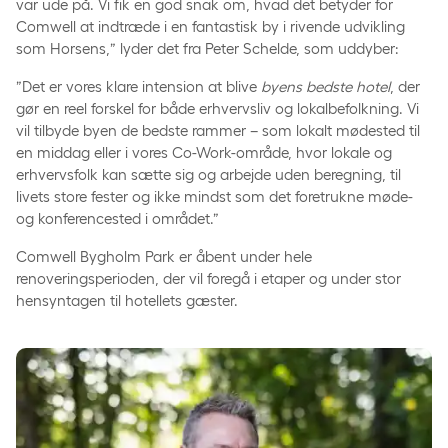
var ude på. Vi fik en god snak om, hvad det betyder for
Comwell at indtræde i en fantastisk by i rivende udvikling
som Horsens,” lyder det fra Peter Schelde, som uddyber:
”Det er vores klare intension at blive
byens bedste hotel
, der
gør en reel forskel for både erhvervsliv og lokalbefolkning. Vi
vil tilbyde byen de bedste rammer – som lokalt mødested til
en middag eller i vores Co-Work-område, hvor lokale og
erhvervsfolk kan sætte sig og arbejde uden beregning, til
livets store fester og ikke mindst som det foretrukne møde-
og konferencested i området.”
Comwell Bygholm Park er åbent under hele
renoveringsperioden, der vil foregå i etaper og under stor
hensyntagen til hotellets gæster.
Nye tider kræver nye formater