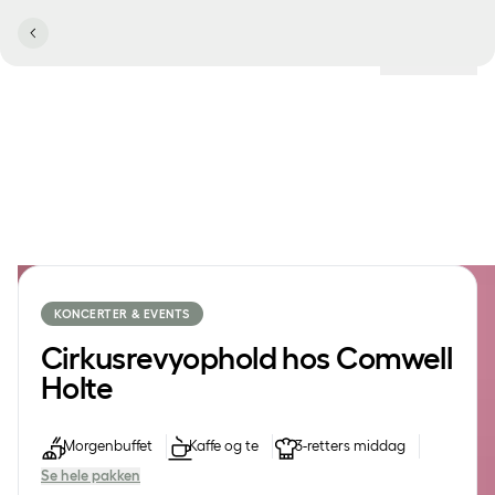
Lokationer
KONCERTER & EVENTS
Cirkusrevyophold hos Comwell
Holte
Morgenbuffet
Kaffe og te
3-retters middag
Se hele pakken