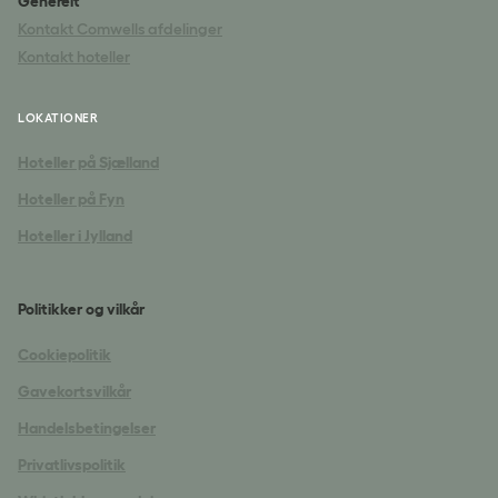
Generelt
Kontakt Comwells afdelinger
Kontakt hoteller
LOKATIONER
Hoteller på Sjælland
Hoteller på Fyn
Hoteller i Jylland
Politikker og vilkår
Cookiepolitik
Gavekortsvilkår
Handelsbetingelser
Privatlivspolitik