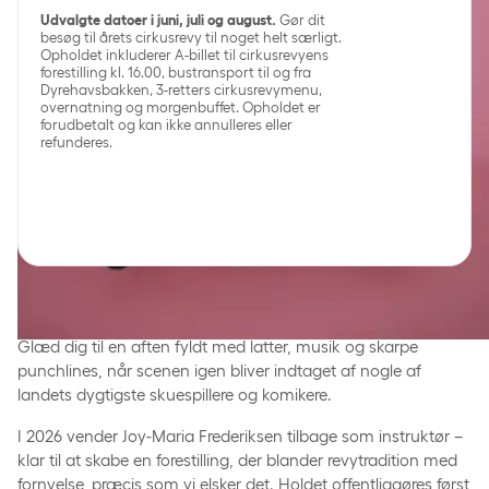
Udvalgte datoer i juni, juli og august.
Gør dit
besøg til årets cirkusrevy til noget helt særligt.
Opholdet inkluderer A-billet til cirkusrevyens
forestilling kl. 16.00, bustransport til og fra
Dyrehavsbakken, 3-retters cirkusrevymenu,
overnatning og morgenbuffet. Opholdet er
forudbetalt og kan ikke annulleres eller
refunderes.
Cirkusrevyen 2026
Glæd dig til en aften fyldt med latter, musik og skarpe
punchlines, når scenen igen bliver indtaget af nogle af
landets dygtigste skuespillere og komikere.
I 2026 vender Joy-Maria Frederiksen tilbage som instruktør –
klar til at skabe en forestilling, der blander revytradition med
fornyelse, præcis som vi elsker det. Holdet offentliggøres først