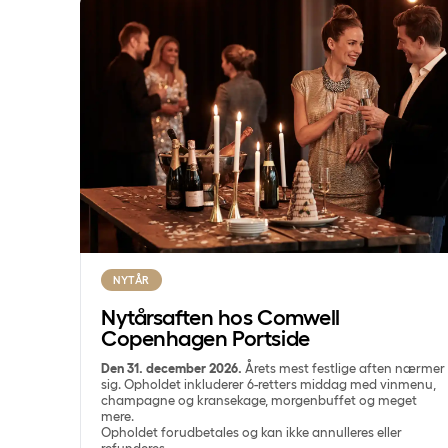
Nytårsaften hos Comwell Copenhagen Portside
NYTÅR
Nytårsaften hos Comwell
Copenhagen Portside
Den 31. december 2026.
Årets mest festlige aften nærmer
sig. Opholdet inkluderer 6-retters middag med vinmenu,
champagne og kransekage, morgenbuffet og meget
mere.
Opholdet forudbetales og kan ikke annulleres eller