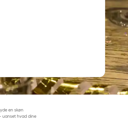
 til vores spa, hvor du
gende 2-retters middag
 komplementerer
nyde en skøn
 - uanset hvad dine