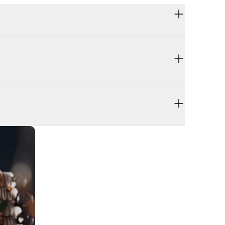
er 80 minutter. Kontakt
r er kun et begrænset