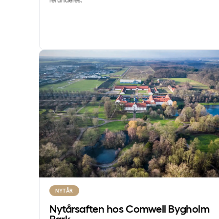
refunderes.
Nytårsaften hos Comwell Bygholm Park
NYTÅR
Nytårsaften hos Comwell Bygholm
Park