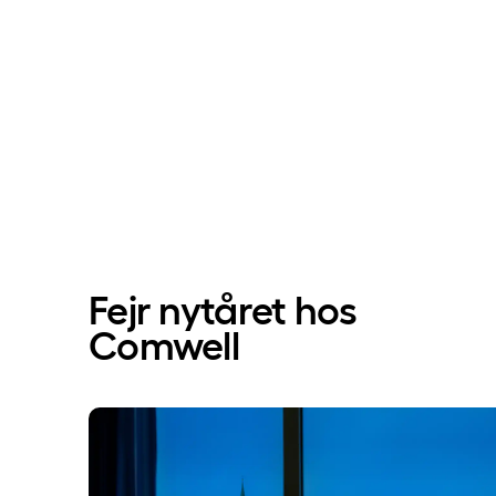
Fejr nytåret hos
Comwell
Nytårsaften hos Comwell Aarhus