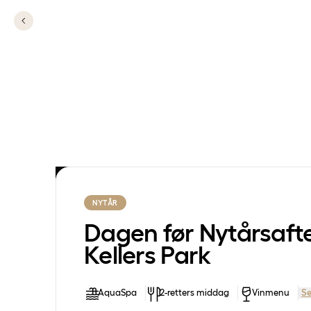
NYTÅR
Dagen før Nytårsaft
Kellers Park
AquaSpa
2-retters middag
Vinmenu
Se