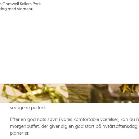
s Comwell Kellers Park.
iddag med vinmenu,
Check ind fra kl. 15.00 den 30. december 2026, og nyd adgang
kan slappe af og lade op. Om aftenen serverer vi en velsma
efter køkkenchefens valg, med tilhørende udvalgte vine, der
smagene perfekt.
Efter en god nats søvn i vores komfortable værelser, kan du 
morgenbuffet, der giver dig en god start på nytårsaftensdag
planer er.