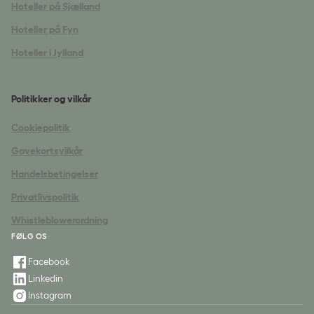
Hoteller på Sjælland
Hoteller på Fyn
Hoteller i Jylland
Politikker og vilkår
Cookiepolitik
Gavekortsvilkår
Handelsbetingelser
Privatlivspolitik
Whistleblowerordning
FØLG OS
Facebook
Linkedin
Instagram