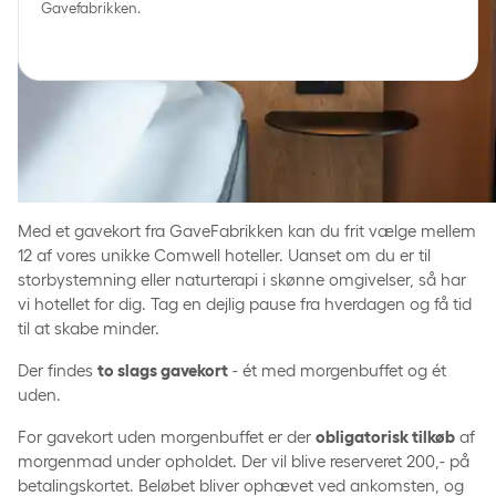
Gavefabrikken.
Lækkert ophold for to
med gavekort fra
GaveFabrikken
Med et gavekort fra GaveFabrikken kan du frit vælge mellem
12 af vores unikke Comwell hoteller. Uanset om du er til
storbystemning eller naturterapi i skønne omgivelser, så har
vi hotellet for dig. Tag en dejlig pause fra hverdagen og få tid
til at skabe minder.
Der findes
to slags gavekort
- ét med morgenbuffet og ét
uden.
For gavekort uden morgenbuffet er der
obligatorisk tilkøb
af
morgenmad under opholdet. Der vil blive reserveret 200,- på
betalingskortet. Beløbet bliver ophævet ved ankomsten, og