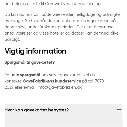
der betales direkte til Comwell ved ind /udtjekning.
Du kan bo hos os i både weekender, helligdage og udvalgte
hverdage. Se hvornår du kan ankomme længere nede på
denne side, under 'Ankomstperioder'. Der er et begrænset
antal værelser og visse hoteller og datoer kan dermed blive
udsolgt.
Vigtig information
Spørgsmål til gavekortet?
For
alle spørgsmål
om selve gavekortet skal du
kontakte
GaveFabrikkens kundeservice
på tel: 7070
2027 eller e-mail:
info@gavefabrikken.dk
Hvor kan gavekortet benyttes?
Gavekort fra GaveFabrikken kan benyttes på følgende