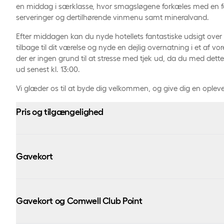
en middag i særklasse, hvor smagsløgene forkæles med en 
serveringer og dertilhørende vinmenu samt mineralvand.
Efter middagen kan du nyde hotellets fantastiske udsigt over L
tilbage til dit værelse og nyde en dejlig overnatning i et af vo
der er ingen grund til at stresse med tjek ud, da du med dette
ud senest kl. 13:00.
Vi glæder os til at byde dig velkommen, og give dig en opleve
Pris og tilgængelighed
Priserne varierer alt efter valgte værelsestype og valgte ank
Gavekort
Opholdet kan bookes på Comwell Kongebrogaarden og ankom
Middag for børn under 12 år er ikke inkluderet i prisen, der kan 
Gavekort købt gennem 3. part (f.eks. gavefabrikken)
kan ikke
børnemenu og betales efter forbrug.
på dette ophold.
Gavekort og Comwell Club Point
Opholdet kan annulleres senest 7 dage før ankomstdato.