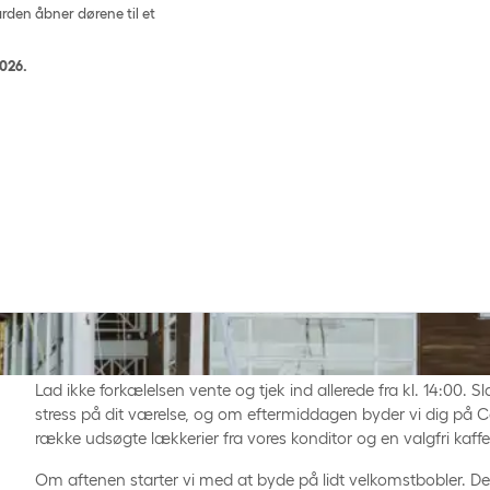
rden åbner dørene til et
2026.
Bliv forkælet med mad og vin i smukke omgivelser, når Co
åbner dørene op til et helt særligt Stort Kongeophold.
Lad ikke forkælelsen vente og tjek ind allerede fra kl. 14:00. 
stress på dit værelse, og om eftermiddagen byder vi dig på
række udsøgte lækkerier fra vores konditor og en valgfri kaffe 
Om aftenen starter vi med at byde på lidt velkomstbobler. Der