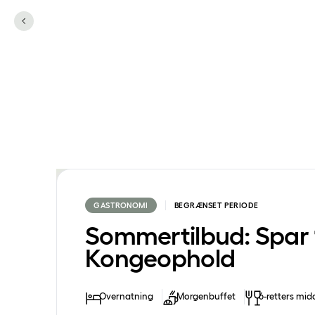
GASTRONOMI
BEGRÆNSET PERIODE
Sommertilbud: Spar 
Kongeophold
Overnatning
Morgenbuffet
6-retters mi