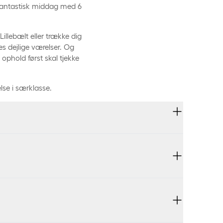
fantastisk middag med 6
illebælt eller trække dig
res dejlige værelser. Og
 ophold først skal tjekke
lse i særklasse.
omstdato.
st er mulig alle dage.
bestilles fra vores
benyttes som betaling