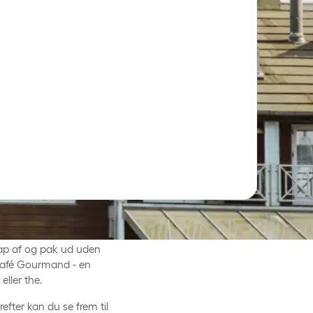
mwell Kongebrogaarden
Slap af og pak ud uden
 Café Gourmand - en
eller the.
efter kan du se frem til