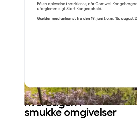
Få en oplevelse i særklasse, når Comwell Kongebrogaa
uforglemmeligt Stort Kongeophold.
Gælder med ankomst fra den 19. juni t.o.m. 16. august 
Nyd et afbræk fra
hverdagen i
smukke omgivelser