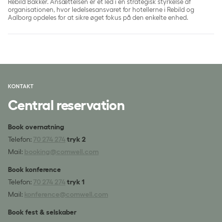
Rebild Bakker. Ansættelsen er et led i en strategisk styrkelse af
organisationen, hvor ledelsesansvaret for hotellerne i Rebild og
Aalborg opdeles for at sikre øget fokus på den enkelte enhed.
KONTAKT
Central reservation
Book overnatning
Telefon:
70 274 274
tryk 2
Mail:
booking@comwell.com
Book konference
Telefon:
70 274 274
tryk 1
Mail:
konference@comwell.com
Book fest & selskaber