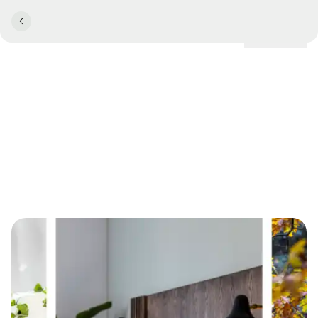
Lokationer
Comwell Hotels tilslutter sig
Science Based Targets
initiative (SBTi)