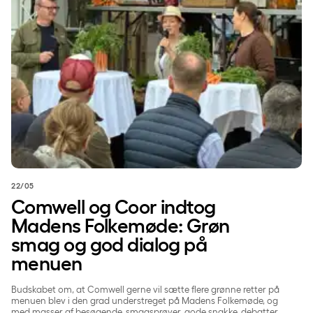
22/05
Comwell og Coor indtog
Madens Folkemøde: Grøn
smag og god dialog på
menuen
Budskabet om, at Comwell gerne vil sætte flere grønne retter på
menuen blev i den grad understreget på Madens Folkemøde, og
med masser af besøgende, smagsprøver, gode snakke, debatter