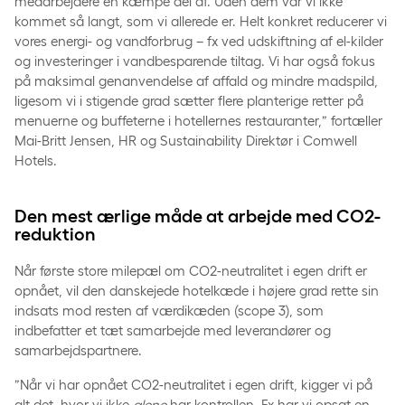
medarbejdere en kæmpe del af. Uden dem var vi ikke
kommet så langt, som vi allerede er. Helt konkret reducerer vi
vores energi- og vandforbrug – fx ved udskiftning af el-kilder
og investeringer i vandbesparende tiltag. Vi har også fokus
på maksimal genanvendelse af affald og mindre madspild,
ligesom vi i stigende grad sætter flere planterige retter på
menuerne og buffeterne i hotellernes restauranter,” fortæller
Mai-Britt Jensen, HR og Sustainability Direktør i Comwell
Hotels.
Den mest ærlige måde at arbejde med CO2-
reduktion
Når første store milepæl om CO2-neutralitet i egen drift er
opnået, vil den danskejede hotelkæde i højere grad rette sin
indsats mod resten af værdikæden (scope 3), som
indbefatter et tæt samarbejde med leverandører og
samarbejdspartnere.
”Når vi har opnået CO2-neutralitet i egen drift, kigger vi på
alt det, hvor vi ikke
alene
har kontrollen. Fx har vi opsat en