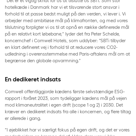
”Det er et vigtig skridt for os at tilslutte os SBTi. Som stor
hotelkæde i Danmark har vi et tilsvarende stort ansvar i
forhold til at passe bedst muligt på den verden, vi lever i. Vi
arbejder med ambitiøse mål på klimafronten, og med vores
tilslutning forpligter vi os til at opnå en række definerede mål
på en relativt kort løbebane,” lyder det fra Peter Schelde,
koncernchef i Comwell Hotels, som uddyber: ”SBTi tilbyder
en klart defineret vej i forhold til at reducere vores CO2-
udledning i overensstemmelse med Paris-aftalens mål om at
begrænse den globale opvarmning.”
En dedikeret indsats
Comwell offentliggjorde kædens første selvstændige ESG-
rapport i foråret 2023, som tydeliggør kædens mål på vejen
mod klimaneutralitet i egen drift (scope 1 og 2) i 2030. Det
kræver en dedikeret indsats fra alle i koncernen, og flere tiltag
er allerede i gang.
”I øjeblikket har vi særligt fokus på egen drift, og det er vores