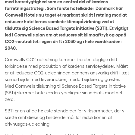
med bæredygtighed som en central del af kædens
forretningsstrategi. Som første hotelkæde i Danmark har
Comwell Hotels nu taget et markant skridt i retning mod at
reducere hotellernes samlede klimapåvirkning ved at
tilslutte sig Science Based Targets initiative (SBTi). Et vigtigt
led i Comwells plan om at reducere sit klimaaftryk og opnå
CO2-neutralitet i egen drift i 2030 og i hele værdikæden i
2040.
Comwells CO2-udledning kommer fra den daglige drift i
forbindelse med produktion af kædens serviceydelser. Målet
er at reducere CO2-udledningen gennem ansvarlig drift i tæt
samarbejde med leverandører, medarbejdere og gæster.
Med Comwells tilslutning til Science Based Targets initiative
(SBTi) skærper hotelkæden yderligere sin indsats mod net-
zero.
SBTi er en af de højeste standarder for virksomheder, der vil
sætte ambitiøse og bindende mål for reduktionen af
drivhusgas-udledning.