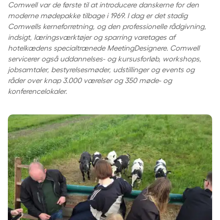
Comwell var de første til at introducere danskerne for den
moderne mødepakke tilbage i 1969. I dag er det stadig
Comwells kerneforretning, og den professionelle rådgivning,
indsigt, læringsværktøjer og sparring varetages af
hotelkædens specialtrænede MeetingDesignere. Comwell
servicerer også uddannelses- og kursusforløb, workshops,
jobsamtaler, bestyrelsesmøder, udstillinger og events og
råder over knap 3.000 værelser og 350 møde- og
konferencelokaler.
Faglighed, fællesskab og råvarer