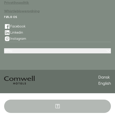
Privatlivspolitik
Whistleblowerordning
FØLG OS
Facebook
Linkedin
Instagram
MENU
Hoteller
Tilbud & oplevelser
Møde & konference
Restaurant & fest
Spa
Kontakt
Dansk
English
🇹