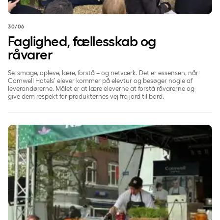
30/06
Faglighed, fællesskab og
råvarer
Se, smage, opleve, lære, forstå – og netværk. Det er essensen, når
Comwell Hotels’ elever kommer på elevtur og besøger nogle af
leverandørerne. Målet er at lære eleverne at forstå råvarerne og
give dem respekt for produkternes vej fra jord til bord.
Comwell og Coor indtog Madens Folkemøde: Grøn smag og