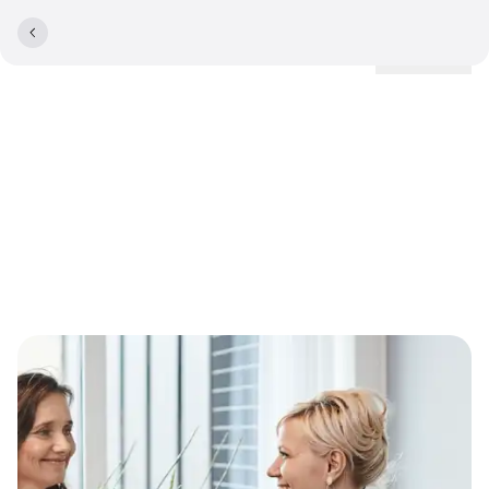
Lokationer
MeetingDesign - Få jeres
egen personlige
mødeplanlægger