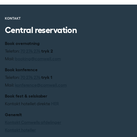
KONTAKT
Central reservation
Book overnatning
Telefon:
70 274 274
tryk 2
Mail:
booking@comwell.com
Book konference
Telefon:
70 274 274
tryk 1
Mail:
konference@comwell.com
Book fest & selskaber
Kontakt hotellet direkte
HER
Generelt
Kontakt Comwells afdelinger
Kontakt hoteller