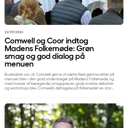
22/05/2026
Comwell og Coor indtog
Madens Folkemøde: Grøn
smag og god dialog på
menuen
Budskabet om, at Comwell gerne vil sætte flere grønne retter på
menuen blev i den grad understreget på Madens Folkemøde, og
med masser af besøgende, smagsprøver, gode snakke, debatter
og workshops blev Comwells deltagelse på folkemødet en stor
succes.
Nye tider kræver nye formater