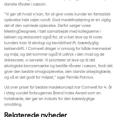
danske råvarer i sæson.
”Vi gør alt hvad vi kan, for at give vores kunder en fantastisk
oplevelse hele vejen rundt. God mødeforplejning er en vigtig
del af den samlede oplevelse. Derfor sørger vores
MeetingDesignere, i tæt samarbejde med kollegaerne i
køkken og restaurant også for, at vi kan leve op til vores
kunders krav til økologi og bevidsthed ift. bæredygtig
køkkendrift. I Comwell drager vi omsorg for både mennesker
og miljø, og det kommer også til udtryk i den mad og de
drikkevarer, vi serverer. Vi prioriterer at leve op til det
økologiske bronzemærke og bestille råvarer i sæson, fordi det
giver den bedste smagsoplevelse, den største arbejdsglæde,
og så er det godt for miljøet,” siger Pernille Pokriva.
Ud over priser for bedste mødekoncept har Comwell for 4. år
i streg vundet forbrugernes Brand Index Award som en
hotelkæde, der gør en indsats for den bæredygtige
omstilling.
Relaterede nyheder