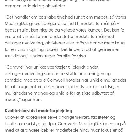
rammer, indhold og aktiviteter.
”Det handler om at skabe tryghed rundt om mødet, så vores
MeetingDesignere spørger altid ind til mødets formål, så vi
bedst muligt kan hjælpe og vejlede vores kunder. Det kan fx
være, at vi måske kan understøtte mødets formål med
deltagerinvolvering, aktiviteter eller måske har de mere brug
for en vinsmagning i baren. Det finder vi ud af gennem en
tæt dialog,” understreger Pernille Pokriva.
”Comwell har unikke værktøjer til blandt andet
deltagerinvolvering som understøtter indlæringen og
samtidig med at alle Comwell hoteller har unikke muligheder
for at bruge naturen eller have anden fysisk udfoldelse, er
mulighederne mange og unikke for at sikre udbyttet af
mødet,” siger hun.
Kvalitetsbevidst mødeforplejning
Udover at koordinere selve arrangementet, faciliteter og
konferenceudstyr, hjælper Comwells MeetingDesigners også
med at arrangere lækker mødeforplejning, hvor fokus er på