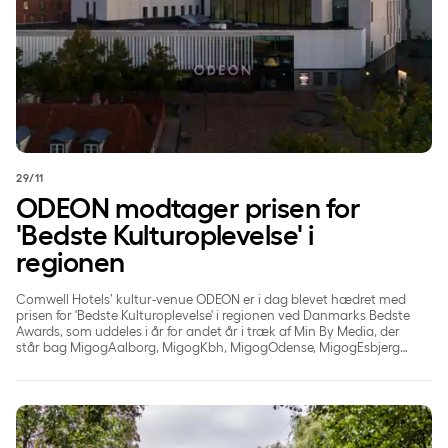
29/11
ODEON modtager prisen for
'Bedste Kulturoplevelse' i
regionen
Comwell Hotels’ kultur-venue ODEON er i dag blevet hædret med
prisen for 'Bedste Kulturoplevelse' i regionen ved Danmarks Bedste
Awards, som uddeles i år for andet år i træk af Min By Media, der
står bag MigogAalborg, MigogKbh, MigogOdense, MigogEsbjerg
samt MigogAarhus.
Oplev herregårdsidyllen til dit næste møde eller event