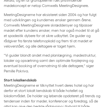
Award, og en af grundpillerne i det prisvindende
mødekoncept er netop Comwells MeetingDesignere.
MeetingDesignerne har eksisteret siden 2004 og har fulgt
med udviklingen og kundernes ønsker gennem årene.
Comwells MeetingDesignere skræddersyer og tilpasser
mødet efter kundens ønsker, men har også modet til at gå
et spadestik dybere for at sikre udbyttet. De guider og
rådgiver fra første telefonopkald og frem til at mødet er
veloverstået, og alle deltagere er taget hjem.
”Vi guider blandt andet med planlægning, mødestruktur,
lokaler og opsætning samt den optimale forplejning og
eventuel booking af overnatning til alle deltagere,” siger
Pernille Pokriva.
Stort lokalkendskab
MeetingDesignerne er tilknyttet hvert deres hotel og har
derfor et stort lokalt kendskab til både hotellet og
lokalområdet. De holder sig løbende opdateret på trends og
tendenser inden for møder, konferencer og foredrag, så de
altid kan give den bedste rådgivning i forhold til både