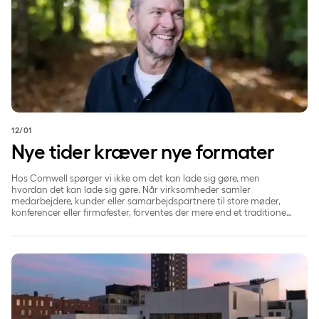
12/01
Nye tider kræver nye formater
Hos Comwell spørger vi ikke om det kan lade sig gøre, men
hvordan det kan lade sig gøre. Når virksomheder samler
medarbejdere, kunder eller samarbejdspartnere til store møder,
konferencer eller firmafester, forventes der mere end et traditionelt
arrangement. Derfor arbejder Comwell målrettet med at udvikle
nye eventformater, som følger de tendenser, der driver arbejdsliv,
kultur og fællesskab.
ODEON modtager prisen for 'Bedste Kulturoplevelse' i region