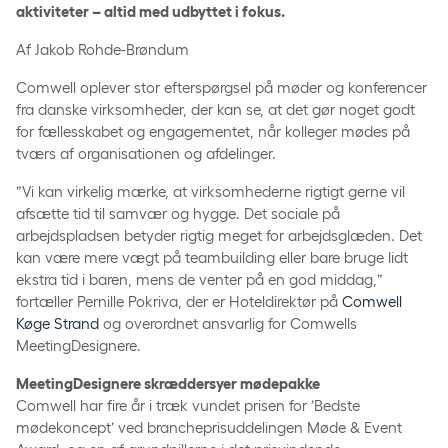
aktiviteter – altid med udbyttet i fokus.
Af Jakob Rohde-Brøndum
Comwell oplever stor efterspørgsel på møder og konferencer
fra danske virksomheder, der kan se, at det gør noget godt
for fællesskabet og engagementet, når kolleger mødes på
tværs af organisationen og afdelinger.
”Vi kan virkelig mærke, at virksomhederne rigtigt gerne vil
afsætte tid til samvær og hygge. Det sociale på
arbejdspladsen betyder rigtig meget for arbejdsglæden. Det
kan være mere vægt på teambuilding eller bare bruge lidt
ekstra tid i baren, mens de venter på en god middag,”
fortæller Pernille Pokriva, der er Hoteldirektør på
Comwell
Køge Strand
og overordnet ansvarlig for Comwells
MeetingDesignere.
MeetingDesignere skræddersyer mødepakke
Comwell har fire år i træk vundet prisen for ’Bedste
mødekoncept’ ved brancheprisuddelingen Møde & Event