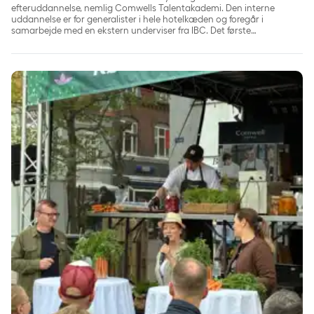
efteruddannelse, nemlig Comwells Talentakademi. Den interne
uddannelse er for generalister i hele hotelkæden og foregår i
samarbejde med en ekstern underviser fra IBC. Det første
talenthold har nu fået papir på, at det har gennemført forløbet.
Comwell og Coor indtog Madens Folkemøde: Grøn smag og