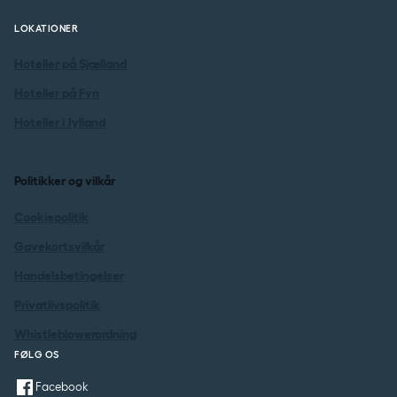
LOKATIONER
Hoteller på Sjælland
Hoteller på Fyn
Hoteller i Jylland
Politikker og vilkår
Cookiepolitik
Gavekortsvilkår
Handelsbetingelser
Privatlivspolitik
Whistleblowerordning
FØLG OS
Facebook