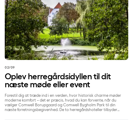
02/09
Oplev herregårdsidyllen til dit
næste møde eller event
Forestil dig at træde ind i en verden, hvor historisk charme møder
moderne komfort – det er præcis, hvad du kan forvente, når du
vælger Comwell Borupgaard og Comwell Bygholm Park til din
næste forretningsbegivenhed. De to herregårdshoteller tilbyder
en unik atmosfære, der er ideel til både små og store møder,
konferencer og firmafester.