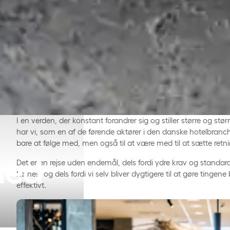
I en verden, der konstant forandrer sig og stiller større og stø
har vi, som en af de førende aktører i den danske hotelbranche,
bare at følge med, men også til at være med til at sætte retni
hed
Det er en rejse uden endemål, dels fordi ydre krav og standa
højnes, og dels fordi vi selv bliver dygtigere til at gøre tinge
effektivt.