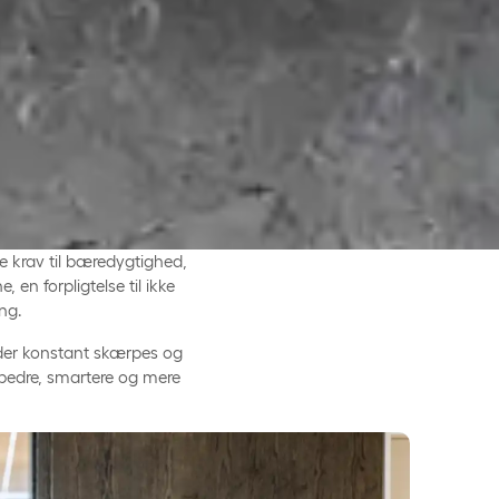
rre krav til bæredygtighed,
 en forpligtelse til ikke
ng.
rder konstant skærpes og
ne bedre, smartere og mere