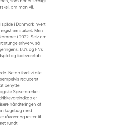
chen, som har et særligt
rskel, om man vil.
il spilde i Danmark hvert
registrere spildet. Men
r kommer i 2022. Selv om
ourcetunge erhverv, så
regeringens, EU’s og FN’s
dspild og fødevaretab
de. Netop fordi vi alle
sempelvis reduceret
at benytte
ologiske Spisemærke i
drikkevareindkøb er
isere håndteringen af
er en kogebog med
råvarer og rester til
ret rundt.