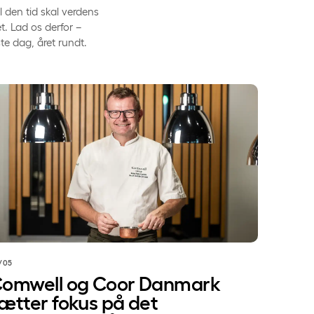
l den tid skal verdens
. Lad os derfor –
e dag, året rundt.
og god dialog på menuen
mwell og Coor Danmark sætter fokus på det grønne valg p
/05
omwell og Coor Danmark
ætter fokus på det