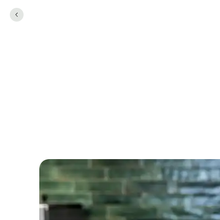
SAMMEN MOD MADSPILD
Lad os holde mads