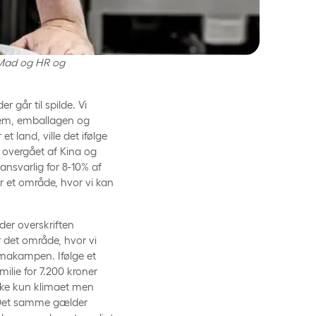
f Mad og HR og
 går til spilde. Vi
frem, emballagen og
t land, ville det ifølge
 overgået af Kina og
nsvarlig for 8-10% af
r et område, hvor vi kan
er overskriften
r det område, hvor vi
imakampen. Ifølge et
ilie for 7.200 kroner
ikke kun klimaet men
 Det samme gælder