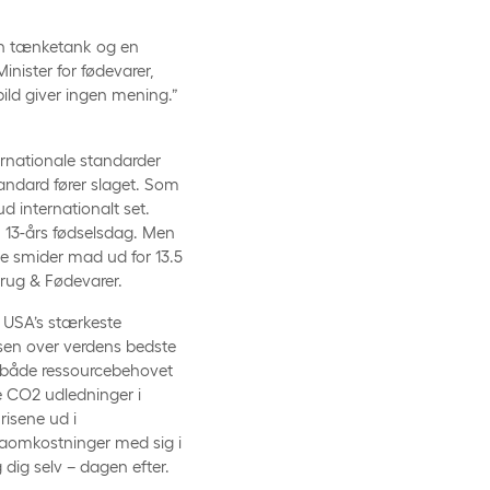
 en tænketank og en
nister for fødevarer,
ild giver ingen mening.”
rnationale standarder
andard fører slaget. Som
d internationalt set.
n 13-års fødselsdag. Men
ne smider mad ud for 13.5
brug & Fødevarer.
USA’s stærkeste
sen over verdens bedste
r både ressourcebehovet
 CO2 udledninger i
risene ud i
maomkostninger med sig i
ig selv – dagen efter.