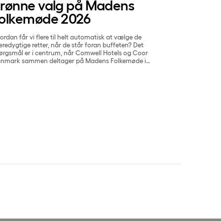
rønne valg på Madens
olkemøde 2026
ordan får vi flere til helt automatisk at vælge de
redygtige retter, når de står foran buffeten? Det
ørgsmål er i centrum, når Comwell Hotels og Coor
nmark sammen deltager på Madens Folkemøde i
købing Falster den 22. maj 2026.