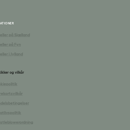
ATIONER
eller på Sjælland
eller på Fyn
ller i Jylland
tikker og vilkår
kiepolitik
ekortsvilkår
delsbetingelser
atlivspolitik
stleblowerordning