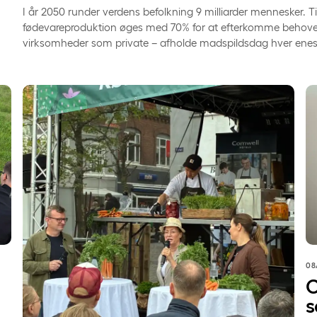
I år 2050 runder verdens befolkning 9 milliarder mennesker. Ti
fødevareproduktion øges med 70% for at efterkomme behovet
virksomheder som private – afholde madspildsdag hver enest
Comwell og Coor indtog Madens Folkemøde: Grøn smag 
Co
08
C
s