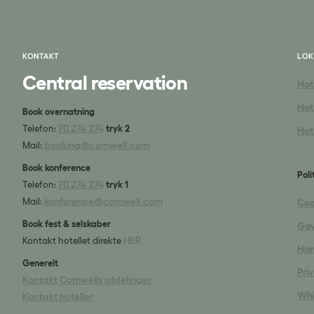
KONTAKT
LOK
Central reservation
Hot
Hot
Book overnatning
70 274 274
Telefon:
tryk 2
Hote
booking@comwell.com
Mail:
Book konference
Poli
70 274 274
Telefon:
tryk 1
konference@comwell.com
Mail:
Coo
Book fest & selskaber
Gav
HER
Kontakt hotellet direkte
Han
Generelt
Priv
Kontakt Comwells afdelinger
Whi
Kontakt hoteller