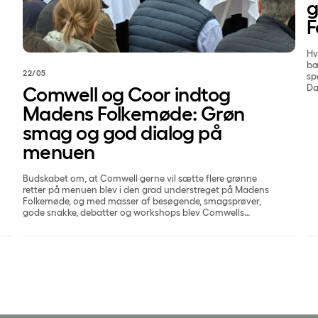
g
F
Hv
bæ
22/05
sp
Da
Comwell og Coor indtog
Ny
Madens Folkemøde: Grøn
smag og god dialog på
menuen
Budskabet om, at Comwell gerne vil sætte flere grønne
retter på menuen blev i den grad understreget på Madens
Folkemøde, og med masser af besøgende, smagsprøver,
gode snakke, debatter og workshops blev Comwells
deltagelse på folkemødet en stor succes.