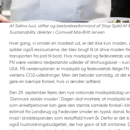
Af Selina Juul, stifter og bestyrelsesformand af Stop Spild A
Sustainability direktør i Comwell Mai-Britt Jensen
Hver gang, vi smider en madrest ud, er det ikke kun maden, der
spilder også ressourcerne, der blev brugt til at drive maden 
transporten fra jord til bord. Hvis madspild og fødevaretab var e
FN være verdens tredjestørste udleder af drivhusgasser – kun
USA. På verdensplanen er madspild og fødevaretab ifølge FN a
verdens CO2-udledninger. Men det betyder samtidig, at det e
gøre en kæmpe forskel, hvis vi ændrer adfærd.
Den 29. september fejres den nye nationale madspildsdag und
’Danmark redder maden’
. Dagen skal markere, at madspild e
som enkeltpersoner kan gøre den største samlede forskel i kl
estimat fra Landbrug og Fødevarer smider en typisk dansk fam
mad i skraldespanden som restaffald hvert år. Derfor er det 
også husholdningsbudgettet, der har gavn af lidt omtanke.