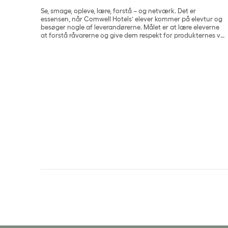
Se, smage, opleve, lære, forstå – og netværk. Det er
essensen, når Comwell Hotels’ elever kommer på elevtur og
besøger nogle af leverandørerne. Målet er at lære eleverne
at forstå råvarerne og give dem respekt for produkternes vej
fra jord til bord.