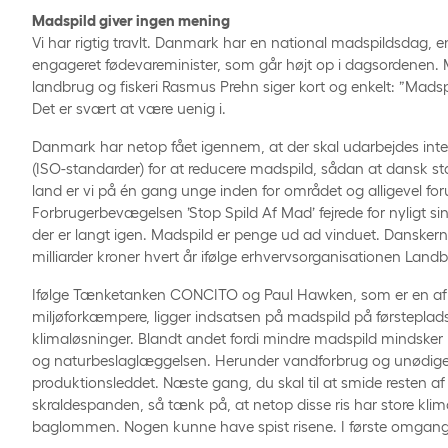
Madspild giver ingen mening
Vi har rigtig travlt. Danmark har en national madspildsdag,
engageret fødevareminister, som går højt op i dagsordenen. Mi
landbrug og fiskeri Rasmus Prehn siger kort og enkelt: ”Madsp
Det er svært at være uenig i.
Danmark har netop fået igennem, at der skal udarbejdes inte
(ISO-standarder) for at reducere madspild, sådan at dansk st
land er vi på én gang unge inden for området og alligevel foru
Forbrugerbevægelsen ’Stop Spild Af Mad’ fejrede for nyligt si
der er langt igen. Madspild er penge ud ad vinduet. Dansker
milliarder kroner hvert år ifølge erhvervsorganisationen Land
Ifølge Tænketanken CONCITO og Paul Hawken, som er en af 
miljøforkæmpere, ligger indsatsen på madspild på førsteplad
klimaløsninger. Blandt andet fordi mindre madspild mindske
og naturbeslaglæggelsen. Herunder vandforbrug og unødige
produktionsleddet. Næste gang, du skal til at smide resten af 
skraldespanden, så tænk på, at netop disse ris har store kli
baglommen. Nogen kunne have spist risene. I første omgang d