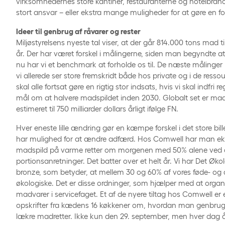
virksomhedernes store kantiner, restauranterne og hotelbran
stort ansvar – eller ekstra mange muligheder for at gøre en fo
Ideer til genbrug af råvarer og rester
Miljøstyrelsens nyeste tal viser, at der går 814.000 tons mad t
år. Der har været forskel i målingerne, siden man begyndte at 
nu har vi et benchmark at forholde os til. De næste målinge
vi allerede ser store fremskridt både hos private og i de ress
skal alle fortsat gøre en rigtig stor indsats, hvis vi skal indfri 
mål om at halvere madspildet inden 2030. Globalt set er ma
estimeret til 750 milliarder dollars årligt ifølge FN.
Hver eneste lille ændring gør en kæmpe forskel i det store bille
har mulighed for at ændre adfærd. Hos Comwell har man ek
madspild på varme retter om morgenen med 50% alene ved 
portionsanretninger. Det batter over et helt år. Vi har Det Øk
bronze, som betyder, at mellem 30 og 60% af vores føde- og 
økologiske. Det er disse ordninger, som hjælper med at organ
madvarer i servicefaget. Et af de nyere tiltag hos Comwell 
opskrifter fra kædens 16 køkkener om, hvordan man genbruger 
lækre madretter. Ikke kun den 29. september, men hver dag å